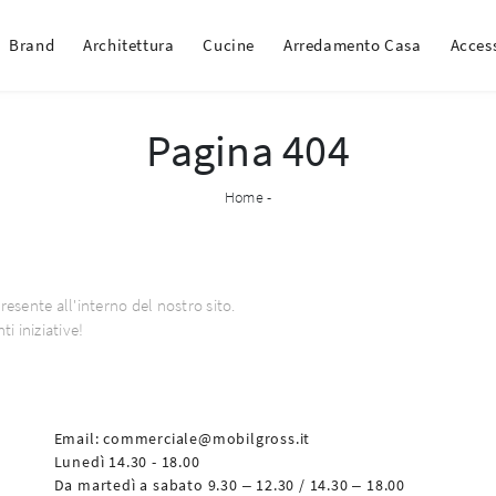
Brand
Architettura
Cucine
Arredamento Casa
Acces
Pagina 404
Home
-
esente all'interno del nostro sito.
i iniziative!
Email:
commerciale@mobilgross.it
Lunedì 14.30 - 18.00
Da martedì a sabato 9.30 – 12.30 / 14.30 – 18.00