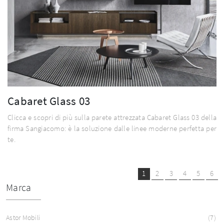
Cabaret Glass 03
Clicca e scopri di più sulla parete attrezzata Cabaret Glass 03 della
firma Sangiacomo: è la soluzione dalle linee moderne perfetta per
te.
1
2
3
4
5
6
Marca
Astor Mobili
7