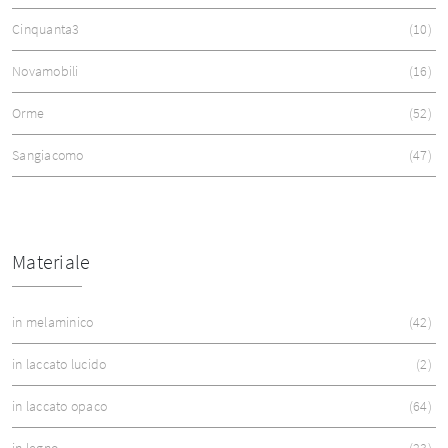
Cinquanta3
10
Novamobili
16
Orme
52
Sangiacomo
47
Materiale
in melaminico
42
in laccato lucido
2
in laccato opaco
64