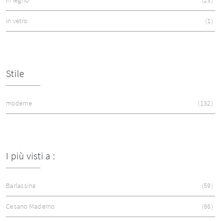
in legno
23
in vetro
1
Stile
moderne
132
I più visti a :
Barlassina
59
Cesano Maderno
66