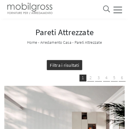
Pareti Attrezzate
Home
-
Arredamento Casa
-
Pareti Attrezzate
Filtra i risultati
1
2
3
4
5
6