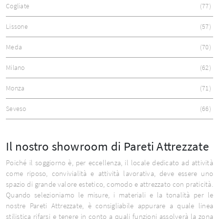
Cogliate
77
Lissone
57
Meda
70
Milano
62
Monza
71
Seveso
66
Il nostro showroom di Pareti Attrezzate
Poiché il soggiorno è, per eccellenza, il locale dedicato ad attività
come riposo, convivialità e attività lavorativa, deve essere uno
spazio di grande valore estetico, comodo e attrezzato con praticità.
Quando selezioniamo le misure, i materiali e la tonalità per le
nostre Pareti Attrezzate, è consigliabile appurare a quale linea
stilistica rifarsi e tenere in conto a quali funzioni assolverà la zona