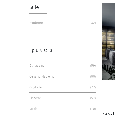
Stile
moderne
132
I più visti a :
Barlassina
59
Cesano Maderno
66
Cogliate
77
Lissone
57
Meda
70
Wal