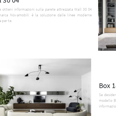
e ottieni informazioni sulla parete attrezzata Wall 30 04
marca Novamobili: è la soluzione dalle linee moderne
a per te.
Box 1
Se desider
modello B
informazio