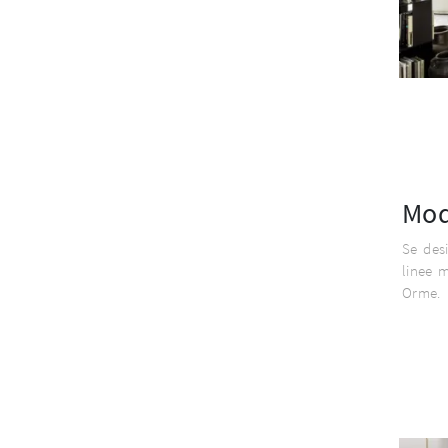
Mod
Se des
linee 
Orme.