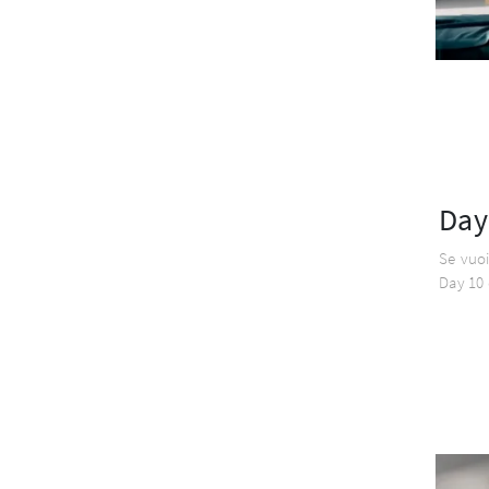
Day
Se vuoi
Day 10 