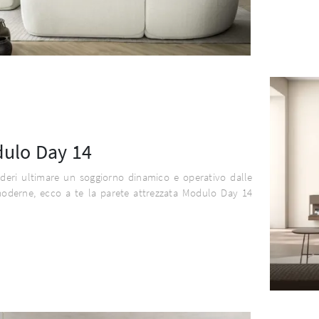
ulo Day 14
ideri ultimare un soggiorno dinamico e operativo dalle
moderne, ecco a te la parete attrezzata Modulo Day 14