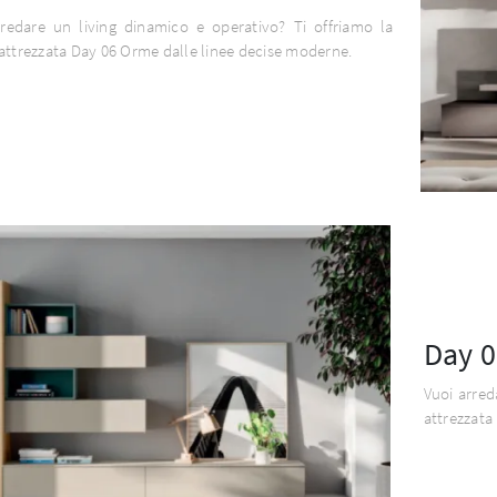
rredare un living dinamico e operativo? Ti offriamo la
attrezzata Day 06 Orme dalle linee decise moderne.
Day 0
Vuoi arred
attrezzata