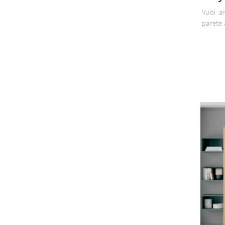
Vuoi a
parete 