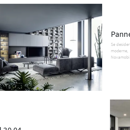
Panne
Se desider
moderne, 
Novamobil
l 30 04