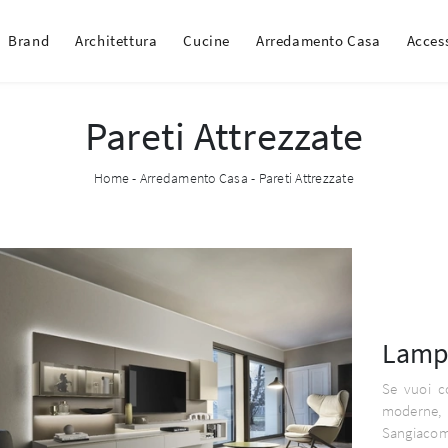
Brand
Architettura
Cucine
Arredamento Casa
Acces
Pareti Attrezzate
Home
-
Arredamento Casa
-
Pareti Attrezzate
Lamp
Se vuoi c
moderne,
Sangiacom