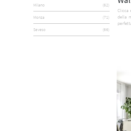
Milano
62
Clicca 
della 
Monza
71
perfett
Seveso
66