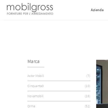
Azienda
Marca
Astor Mobili
7
Cinquanta3
10
Novamobili
16
Orme
52