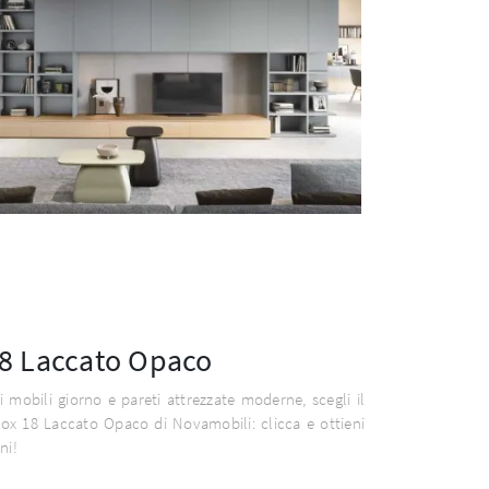
8 Laccato Opaco
i mobili giorno e pareti attrezzate moderne, scegli il
ox 18 Laccato Opaco di Novamobili: clicca e ottieni
ni!