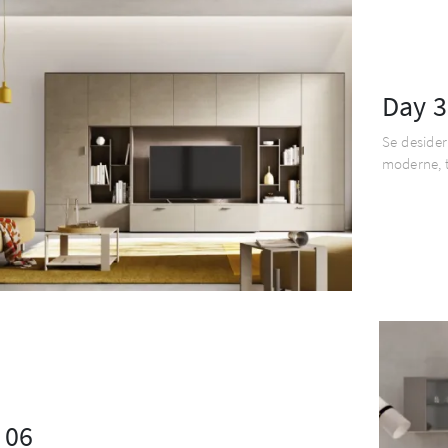
Day 3
Se desider
moderne, t
 06