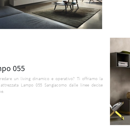
po 055
rredare un living dinamico e operativo? Ti offriamo la
 attrezzata Lampo 055 Sangiacomo dalle linee decise
e.