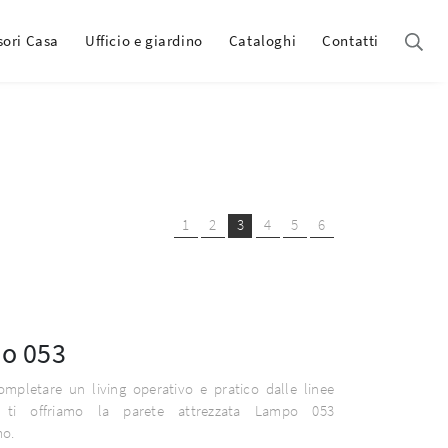
sori Casa
Ufficio e giardino
Cataloghi
Contatti
1
2
3
4
5
6
o 053
ompletare un living operativo e pratico dalle linee
 ti offriamo la parete attrezzata Lampo 053
o.