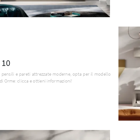
 10
 pensili e pareti attrezzate moderne, opta per il modello
di Orme: clicca e ottieni informazioni!