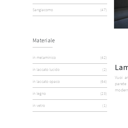
Sangiacomo
47
Materiale
in melaminico
42
Lam
in laccato lucido
2
Vuoi a
in laccato opaco
64
parete
modern
in legno
23
in vetro
1