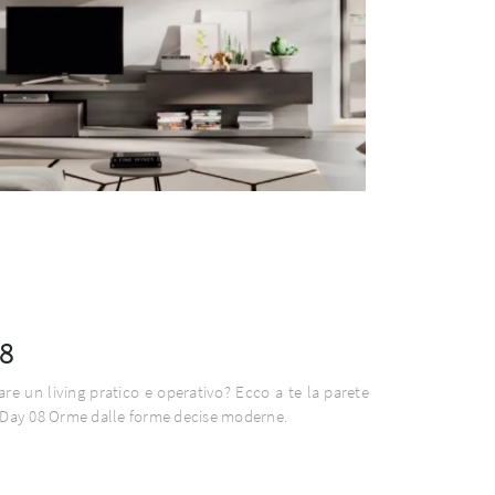
8
are un living pratico e operativo? Ecco a te la parete
 Day 08 Orme dalle forme decise moderne.