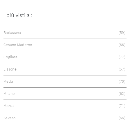
I più visti a :
Barlassina
59
Cesano Maderno
66
Cogliate
77
Lissone
57
Meda
70
Milano
62
Monza
71
Seveso
66