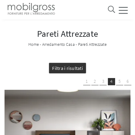
Pareti Attrezzate
Home
-
Arredamento Casa
-
Pareti Attrezzate
Filtra i risultati
1
2
3
4
5
6