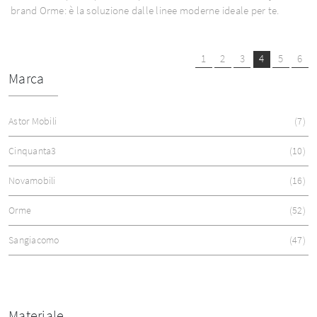
brand Orme: è la soluzione dalle linee moderne ideale per te.
1
2
3
4
5
6
Marca
Astor Mobili
7
Cinquanta3
10
Novamobili
16
Orme
52
Sangiacomo
47
Materiale