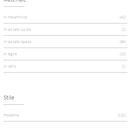
in melaminico
42
in laccato lucido
2
in laccato opaco
64
in legno
23
in vetro
1
Stile
moderne
132