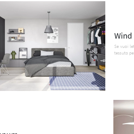
Wind
Se vuoi le
tessuto pe