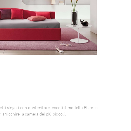
etti singoli con contenitore, eccoti il modello Flare in
 arricchire la camera dei più piccoli.