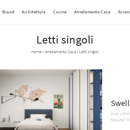
Brand
Architettura
Cucine
Arredamento Casa
Acces
Letti singoli
Home
-
Arredamento Casa
-
Letti singoli
Swell
Vuoi ultim
tessuto? E