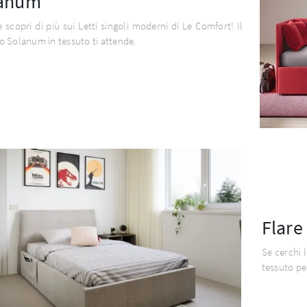
anum
e scopri di più sui Letti singoli moderni di Le Comfort! Il
 Solanum in tessuto ti attende.
Flare
Se cerchi l
tessuto per