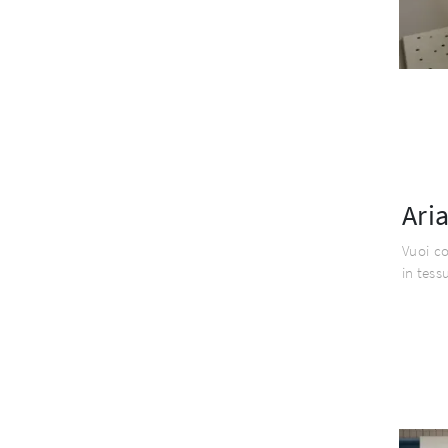
Aria
Vuoi co
in tess