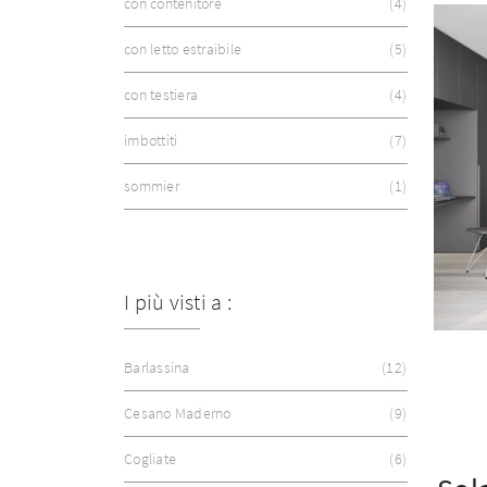
con contenitore
4
con letto estraibile
5
con testiera
4
imbottiti
7
sommier
1
I più visti a :
Barlassina
12
Cesano Maderno
9
Cogliate
6