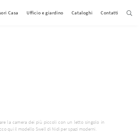
sori Casa
Ufficio e giardino
Cataloghi
Contatti
are la camera dei più piccoli con un letto singolo in
cco qui il modello Swell di Nidi per spazi moderni.