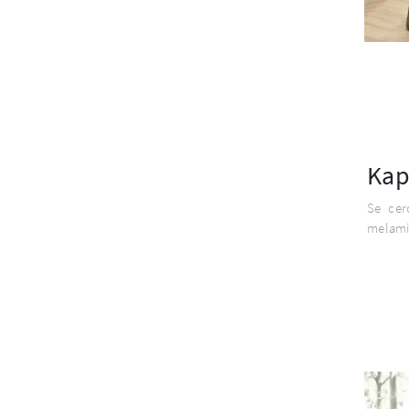
Ka
Se cerc
melamin