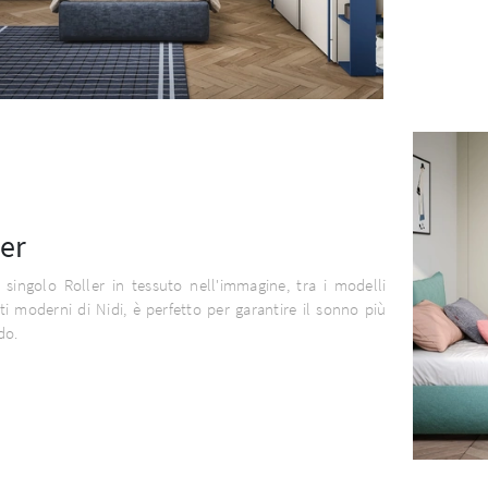
ler
o singolo Roller in tessuto nell'immagine, tra i modelli
ti moderni di Nidi, è perfetto per garantire il sonno più
do.