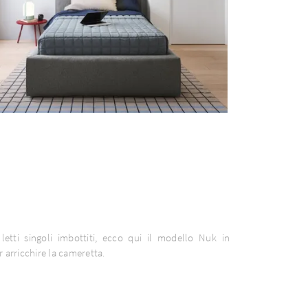
letti singoli imbottiti, ecco qui il modello Nuk in
r arricchire la cameretta.