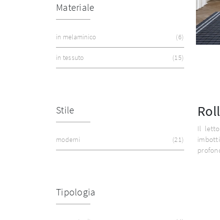
Materiale
in melaminico
6
in tessuto
15
Rol
Stile
Il lett
imbotti
moderni
21
profon
Tipologia