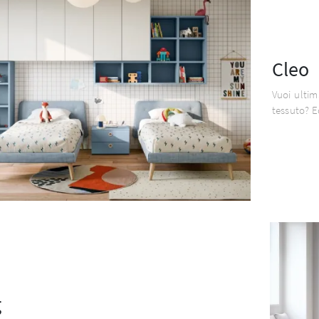
Cleo
Vuoi ultim
tessuto? E
g