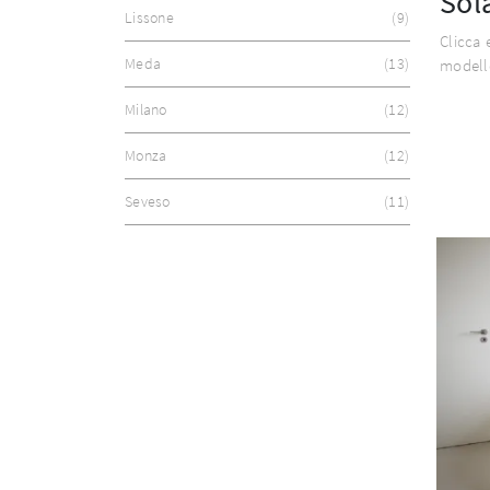
Sol
Lissone
9
Clicca 
Meda
13
modello
Milano
12
Monza
12
Seveso
11