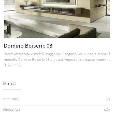
Domino Boiserie 08
Pareti attrezzate e mobili soggiorno Sangiacomo: clicca e scopri il
modello Domino Boiserie 08 e potrai impreziosire stanze moderne
di ogni tipo.
Marca
Astor Mobili
7
Cinquanta3
10