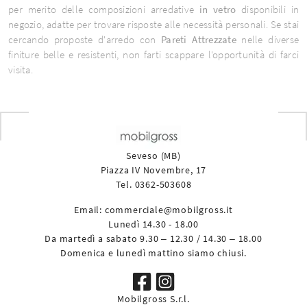
per merito delle composizioni arredative
in vetro
disponibili in
negozio, adatte per trovare risposte alle necessità personali. Se stai
cercando proposte d'arredo con
Pareti Attrezzate
nelle diverse
finiture belle e resistenti, non farti scappare l'opportunità di farci
visita.
Seveso (MB)
Piazza IV Novembre, 17
Tel. 0362-503608
Email:
commerciale@mobilgross.it
Lunedì 14.30 - 18.00
Da martedì a sabato 9.30 – 12.30 / 14.30 – 18.00
Domenica e lunedì mattino siamo chiusi.
Mobilgross S.r.l.