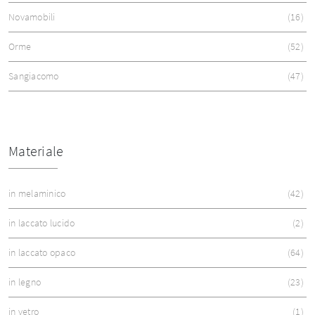
Novamobili
16
Orme
52
Sangiacomo
47
Materiale
in melaminico
42
in laccato lucido
2
in laccato opaco
64
in legno
23
in vetro
1