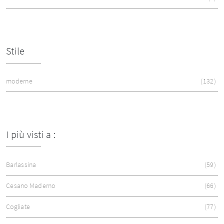
Stile
moderne
132
I più visti a :
Barlassina
59
Cesano Maderno
66
Cogliate
77