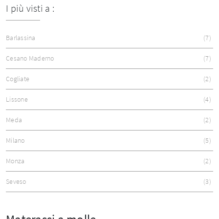
I più visti a :
Barlassina
7
Cesano Maderno
7
Cogliate
2
Lissone
4
Meda
2
Milano
5
Monza
2
Seveso
3
Materassi a molle