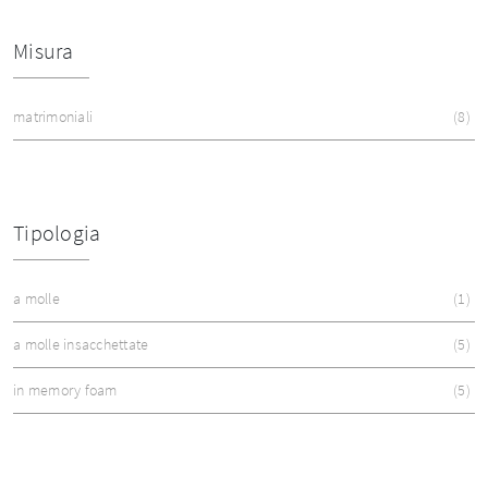
Misura
matrimoniali
8
Tipologia
a molle
1
a molle insacchettate
5
in memory foam
5