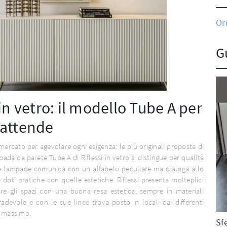
Or
G
n vetro: il modello Tube A per
i attende
mercato per agevolare ogni esigenza: le più originali proposte di
ada da parete Tube A di Riflessi in vetro si distingue per qualità
le lampade comunica con un alfabeto peculiare ma dialoga allo
oti pratiche con quelle estetiche. Riflessi presenta molteplici
re gli spazi con una buona resa estetica, sempre in materiali
adevole e con le sue linee trova posto in locali dai differenti
l massimo.
Sf