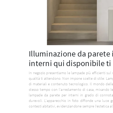
Illuminazione da parete i
interni qui disponibile t
In negozio presentiamo le lampade più efficienti sul 
qualità ti attendono. Non impone scelte di stile: Lamp
di materiali e contenuto tecnologico. Il mondo del
stesso tempo con l'arredamento di casa, mixando le d
lampade da parete per interni in grado di connota
durevoli. L'apparecchio in foto diffonde una luce gr
contesti abitativi, evidenziandone sempre l'estetica a