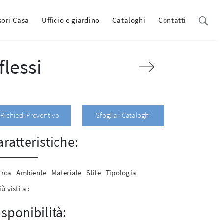
sori Casa
Ufficio e giardino
Cataloghi
Contatti
lessi
Richiedi Preventivo
Sfoglia i Cataloghi
aratteristiche:
rca
Ambiente
Materiale
Stile
Tipologia
iù visti a :
isponibilità: