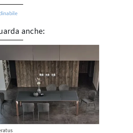
dinabile
uarda anche:
eratus