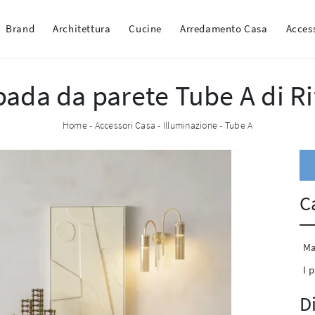
Brand
Architettura
Cucine
Arredamento Casa
Acces
ada da parete Tube A di Rif
Home
-
Accessori Casa
-
Illuminazione
-
Tube A
C
Ma
I p
D