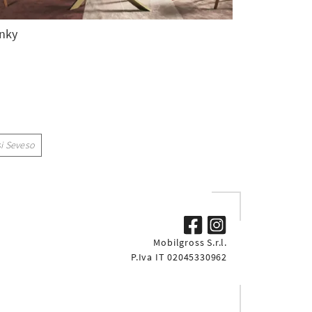
nky
si Seveso
Mobilgross S.r.l.
P.Iva IT 02045330962