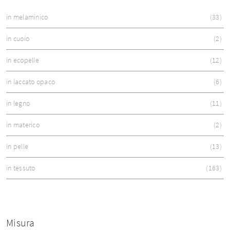
in melaminico
33
in cuoio
2
in ecopelle
12
in laccato opaco
6
in legno
11
in materico
2
in pelle
13
in tessuto
163
Misura