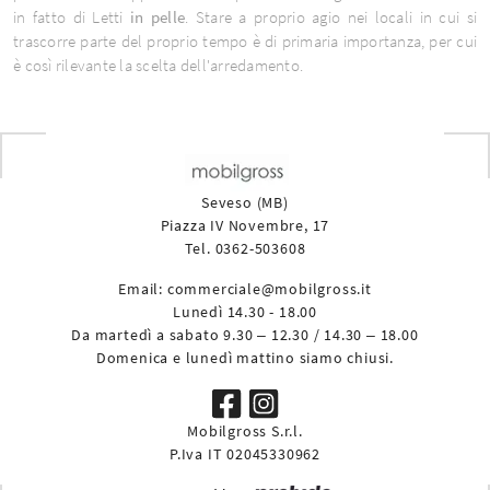
in fatto di Letti
in pelle
. Stare a proprio agio nei locali in cui si
trascorre parte del proprio tempo è di primaria importanza, per cui
è così rilevante la scelta dell'arredamento.
Seveso (MB)
Piazza IV Novembre, 17
Tel. 0362-503608
Email:
commerciale@mobilgross.it
Lunedì 14.30 - 18.00
Da martedì a sabato 9.30 – 12.30 / 14.30 – 18.00
Domenica e lunedì mattino siamo chiusi.
Mobilgross S.r.l.
P.Iva IT 02045330962