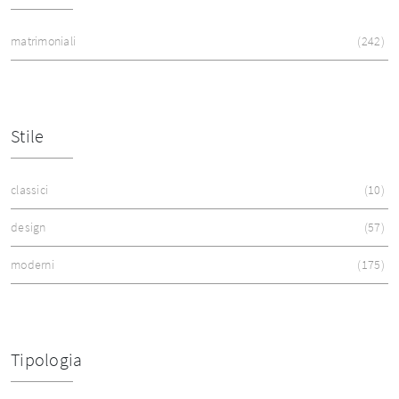
matrimoniali
242
Stile
classici
10
design
57
moderni
175
Tipologia