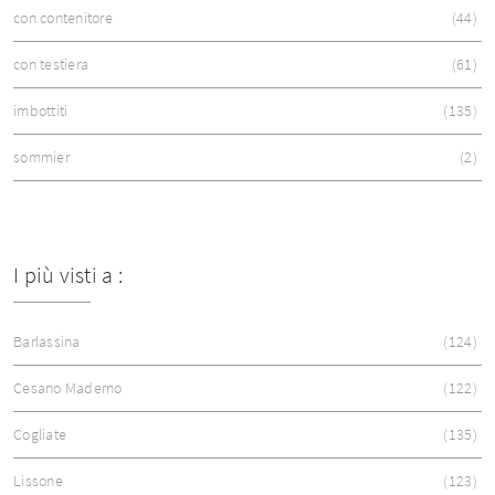
con contenitore
44
con testiera
61
imbottiti
135
sommier
2
I più visti a :
Barlassina
124
Cesano Maderno
122
Cogliate
135
Lissone
123