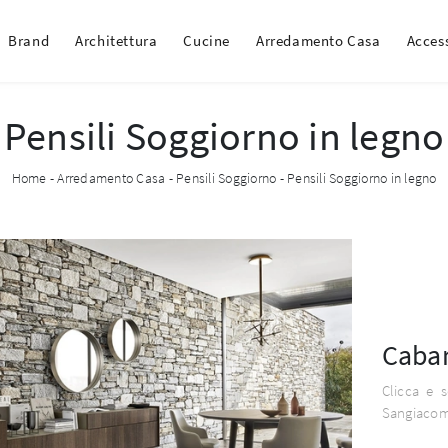
Brand
Architettura
Cucine
Arredamento Casa
Acces
Pensili Soggiorno in legno
Home
-
Arredamento Casa
-
Pensili Soggiorno
-
Pensili Soggiorno in legno
Cabar
Clicca e 
Sangiacomo