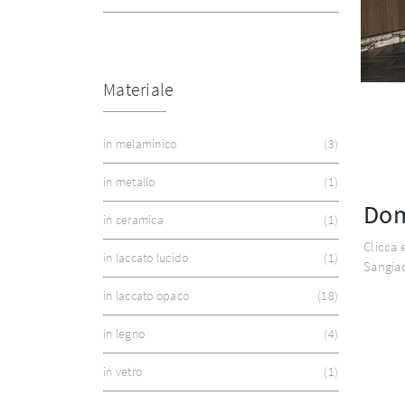
Materiale
in melaminico
3
in metallo
1
Dom
in ceramica
1
Clicca 
in laccato lucido
1
Sangiac
in laccato opaco
18
in legno
4
in vetro
1