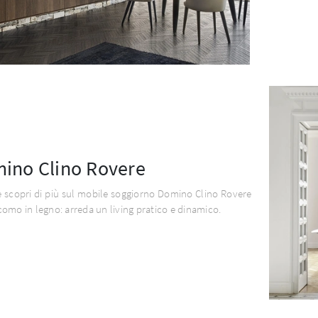
ino Clino Rovere
e scopri di più sul mobile soggiorno Domino Clino Rovere
omo in legno: arreda un living pratico e dinamico.