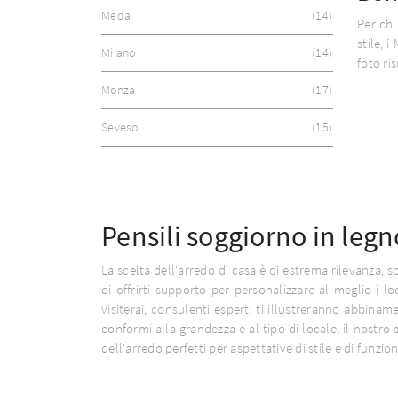
Meda
14
Per chi
stile, 
Milano
14
foto ris
Monza
17
Seveso
15
Pensili soggiorno in legn
La scelta dell'arredo di casa è di estrema rilevanza, 
di offrirti supporto per personalizzare al meglio i l
visiterai, consulenti esperti ti illustreranno abbin
conformi alla grandezza e al tipo di locale, il nostro
dell'arredo perfetti per aspettative di stile e di funzi