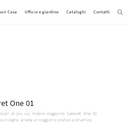
sori Casa
Ufficio e giardino
Cataloghi
Contatti
et One 01
scopri di più sul mobile soggiorno Cabaret One 01
 in legno: arreda un soggiorno pratico e dinamico.