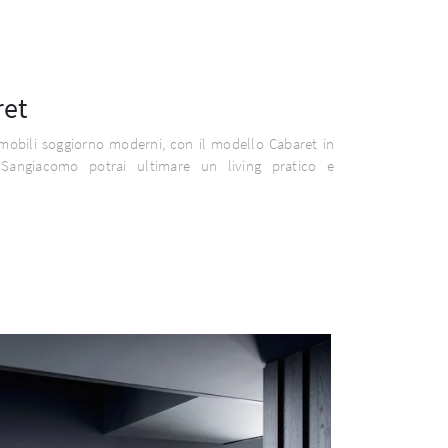
ret
mobili soggiorno moderni, con il modello Cabaret in
Sangiacomo potrai ultimare un living pratico e