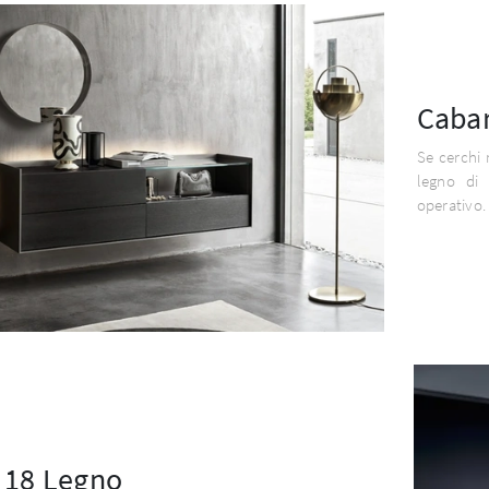
Caba
Se cerchi 
legno di 
operativo.
 18 Legno