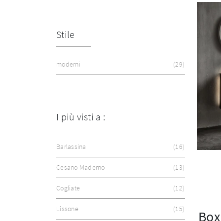
Stile
moderni
29
I più visti a :
Barlassina
16
Cesano Maderno
13
Cogliate
12
Lissone
15
Box