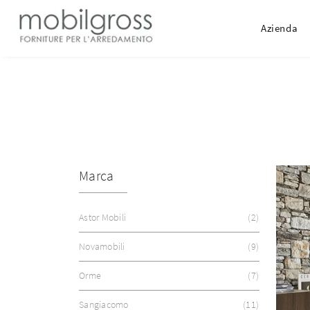
Azienda
Marca
Astor Mobili
2
Novamobili
9
Orme
7
Sangiacomo
11