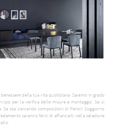
il benessere della tua vita quotidiana. Saremo in grado
rvizio per la verifica delle misure e montaggio. Se ci
à. Se stai cercando composizioni di Pensili Soggiorno
redamento saranno felici di affiancarti nella selezione
allo.