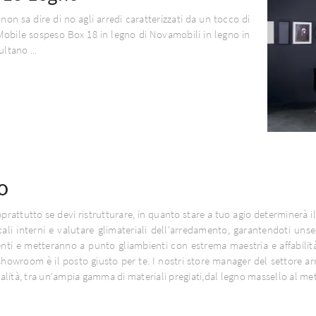
 non sa dire di no agli arredi caratterizzati da un tocco di
i Mobile sospeso Box 18 in legno di Novamobili in legno in
ultano ...
o
soprattutto se devi ristrutturare, in quanto stare a tuo agio determinerà 
ocali interni e valutare glimateriali dell'arredamento, garantendoti unse
amenti e metteranno a punto gliambienti con estrema maestria e affabilit
 showroom è il posto giusto per te. I nostri store manager del settore ar
onalità, tra un'ampia gamma di materiali pregiati,dal legno massello al met