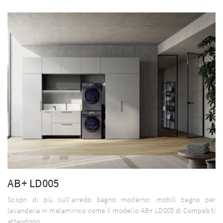
AB+ LD005
Scopri di più sull'arredo bagno moderno: mobili bagno per
lavanderia in melaminico come il modello AB+ LD005 di Compab ti
attendono.