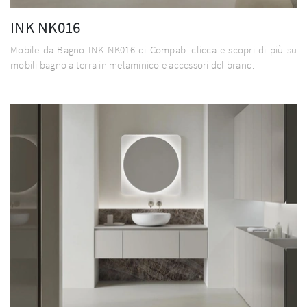
INK NK016
Mobile da Bagno INK NK016 di Compab: clicca e scopri di più su
mobili bagno a terra in melaminico e accessori del brand.