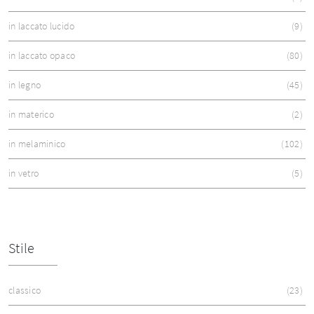
in laccato lucido
9
in laccato opaco
80
in legno
45
in materico
2
in melaminico
102
in vetro
5
Stile
classico
23