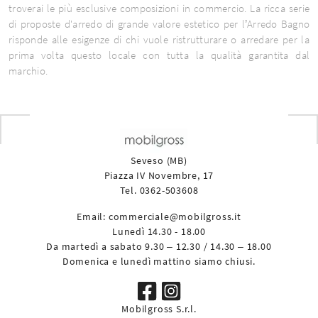
troverai le più esclusive composizioni in commercio. La ricca serie
di proposte d'arredo di grande valore estetico per l’Arredo Bagno
risponde alle esigenze di chi vuole ristrutturare o arredare per la
prima volta questo locale con tutta la qualità garantita dal
marchio.
Seveso (MB)
Piazza IV Novembre, 17
Tel. 0362-503608
Email:
commerciale@mobilgross.it
Lunedì 14.30 - 18.00
Da martedì a sabato 9.30 – 12.30 / 14.30 – 18.00
Domenica e lunedì mattino siamo chiusi.
Mobilgross S.r.l.