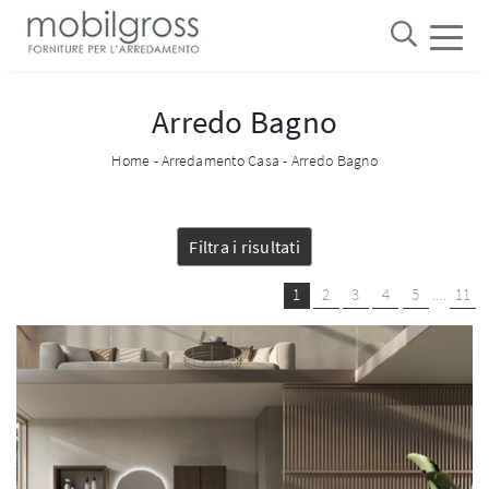
Arredo Bagno
Home
-
Arredamento Casa
-
Arredo Bagno
Filtra i risultati
1
2
3
4
5
....
11