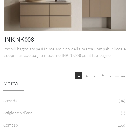
INK NK008
mobili bagno sospesi in melaminico della marca Compab: clicca e
scopri l'arredo bagno moderno INK NK008 per il tuo bagno.
1
2
3
4
5
....
11
Marca
Archeda
94
Artigianato d'arte
1
Compab
156