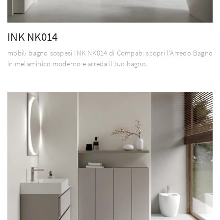
INK NK014
mobili bagno sospesi INK NK014 di Compab: scopri l'Arredo Bagno
in melaminico moderno e arreda il tuo bagno.