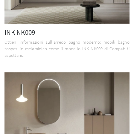
INK NK009
Ottieni informazioni sull'arredo bagno moderno: mobili bagno
sospesi in melaminico come il modello INK NK009 di Compab ti
aspettano.