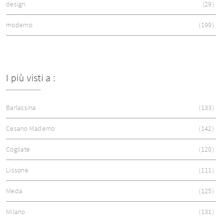
design
29
moderno
199
I più visti a :
Barlassina
133
Cesano Maderno
142
Cogliate
120
Lissone
111
Meda
125
Milano
131