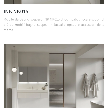
INK NK015
Mobile da Bagno sospeso INK NK015 di Compab: clicca e scopri di
più su mobili bagno sospesi in laccato opaco e accessori della
marca.