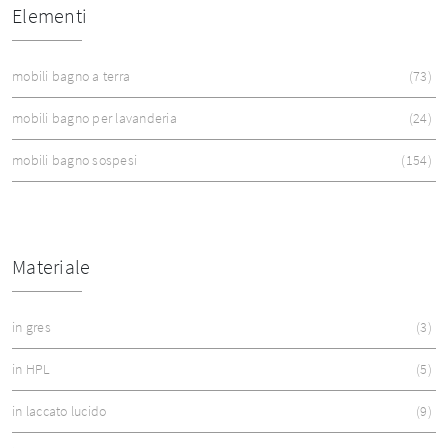
Elementi
mobili bagno a terra
73
mobili bagno per lavanderia
24
mobili bagno sospesi
154
Materiale
in gres
3
in HPL
5
in laccato lucido
9