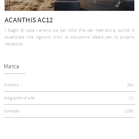
ACANTHIS AC12
I bagni di casa variano sia per stile che per metratura, quindi è
essenziale che ognuno trovi la soluzione ideale per le proprie
necessità.
Marca
Archeda
94
Artigianato d'arte
1
Compab
156