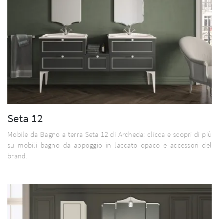
Seta 12
Mobile da Bagno a terra Seta 12 di Archeda: clicca e scopri di più
su mobili bagno da appoggio in laccato opaco e accessori del
brand.