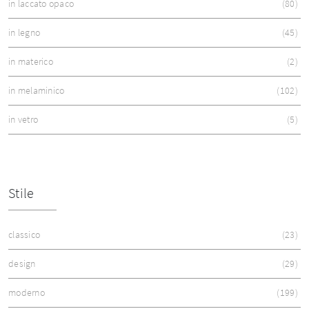
in laccato opaco
80
in legno
45
in materico
2
in melaminico
102
in vetro
5
Stile
classico
23
design
29
moderno
199