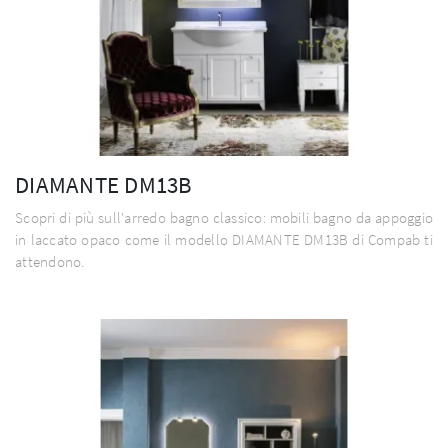
DIAMANTE DM13B
Scopri di più sull'arredo bagno classico: mobili bagno da appoggio
in laccato opaco come il modello DIAMANTE DM13B di Compab ti
attendono.