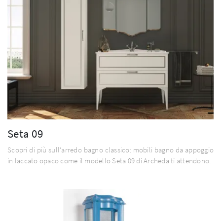
Seta 09
Scopri di più sull'arredo bagno classico: mobili bagno da appoggio
in laccato opaco come il modello Seta 09 di Archeda ti attendono.