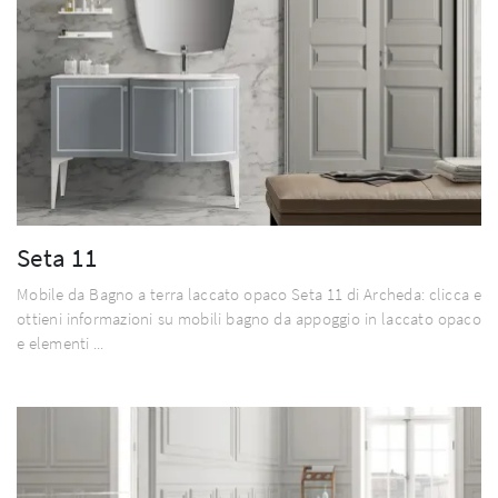
Seta 11
Mobile da Bagno a terra laccato opaco Seta 11 di Archeda: clicca e
ottieni informazioni su mobili bagno da appoggio in laccato opaco
e elementi ...