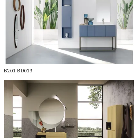
B201 BD013