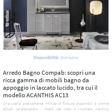
Disponibilità:
Ordinabile
Arredo Bagno Compab: scopri una
ricca gamma di mobili bagno da
appoggio in laccato lucido, tra cui il
modello ACANTHIS AC13
Una scelta praticamente infinita di finiture disponibili e cromie
attuali caratterizzano i mobili del noto e rinomato marchio,