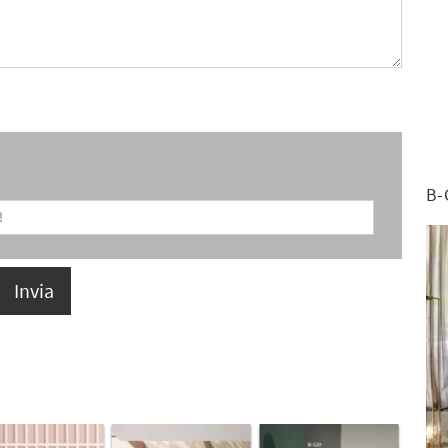
B-
Invia