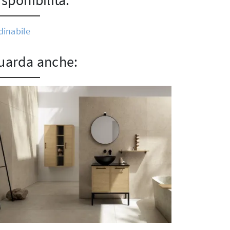
isponibilità:
dinabile
uarda anche: