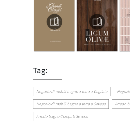
Tag:
Negozio di mobili bagno a terra a Cogliate
Negozio
Negozio di mobili bagno a terra a Seveso
Arredo 
Arredo bagno Compab Seveso