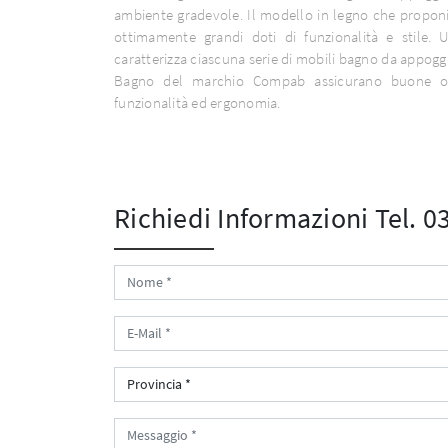
ambiente gradevole. Il modello in legno che propon
ottimamente grandi doti di funzionalità e stile. 
caratterizza ciascuna serie di mobili bagno da appogg
Bagno del marchio Compab assicurano buone occa
funzionalità ed ergonomia.
Richiedi Informazioni
Tel. 