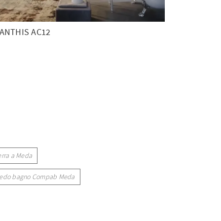
ANTHIS AC12
erra a Meda
redo bagno Compab Meda