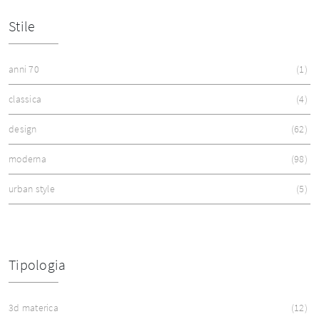
Stile
anni 70
1
classica
4
design
62
moderna
98
urban style
5
Tipologia
3d materica
12