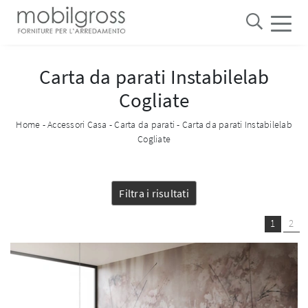
Carta da parati Instabilelab
Cogliate
Home
-
Accessori Casa
-
Carta da parati
-
Carta da parati Instabilelab
Cogliate
Filtra i risultati
1
2