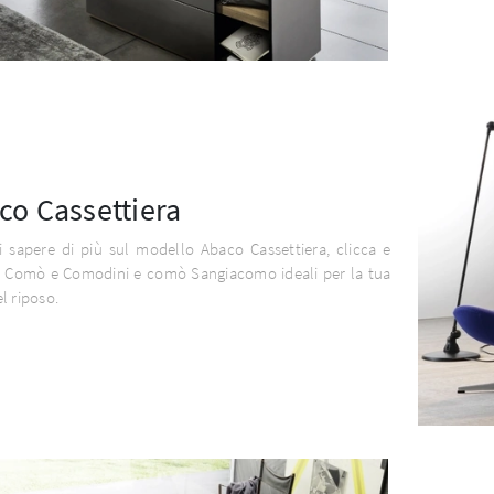
co Cassettiera
 sapere di più sul modello Abaco Cassettiera, clicca e
 i Comò e Comodini e comò Sangiacomo ideali per la tua
l riposo.