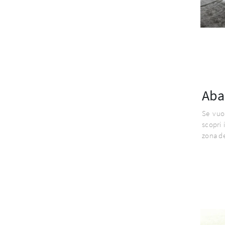
Aba
Se vuoi
scopri
zona de