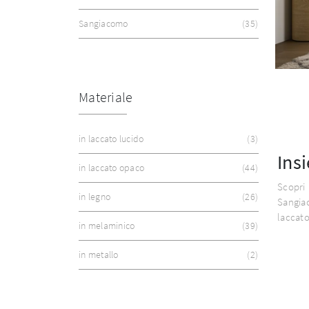
Sangiacomo
35
Materiale
in laccato lucido
3
Ins
in laccato opaco
44
Scopr
in legno
26
Sangia
laccato
in melaminico
39
in metallo
2