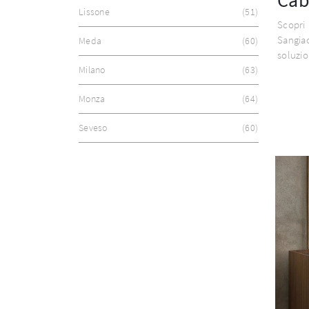
Lissone
51
Scopr
Sangiac
Meda
60
soluzio
Milano
63
Monza
64
Seveso
60