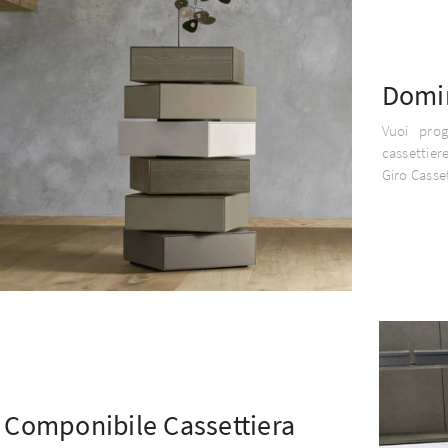
Domin
Vuoi pro
cassettie
Giro Casset
o Componibile Cassettiera