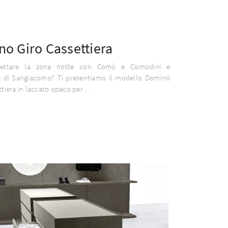
o Giro Cassettiera
gettare la zona notte con Comò e Comodini e
re di Sangiacomo? Ti presentiamo il modello Domino
tiera in laccato opaco per ...