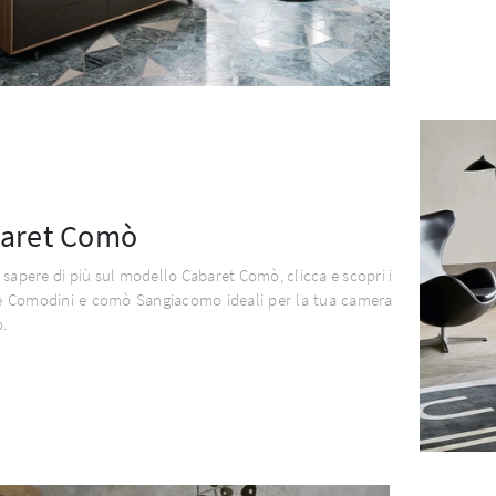
aret Comò
 sapere di più sul modello Cabaret Comò, clicca e scopri i
 Comodini e comò Sangiacomo ideali per la tua camera
o.