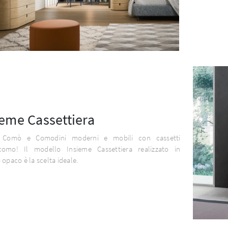
ieme Cassettiera
i Comò e Comodini moderni e mobili con cassetti
como! Il modello Insieme Cassettiera realizzato in
 opaco è la scelta ideale.