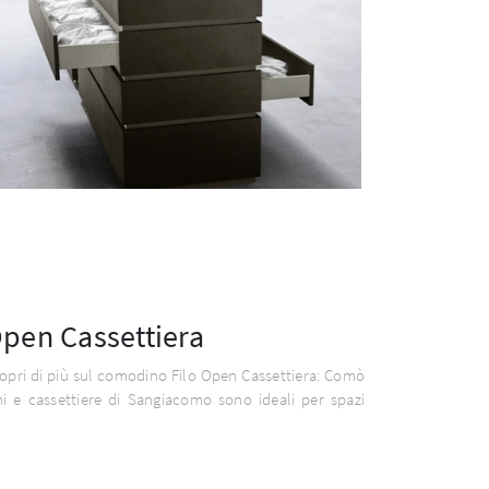
Open Cassettiera
copri di più sul comodino Filo Open Cassettiera: Comò
i e cassettiere di Sangiacomo sono ideali per spazi