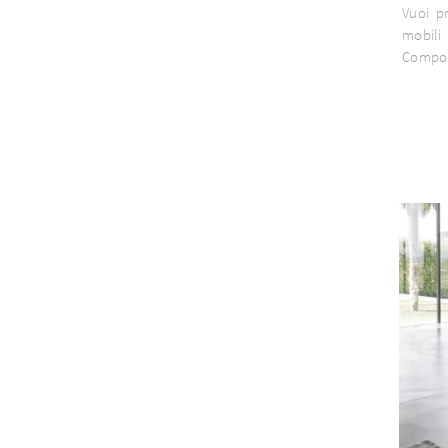
Vuoi p
mobili
Componi