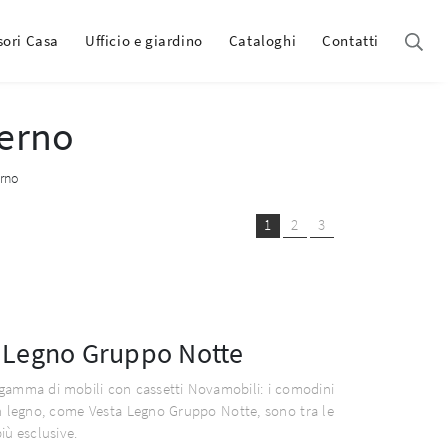
sori Casa
Ufficio e giardino
Cataloghi
Contatti
erno
rno
1
2
3
 Legno Gruppo Notte
gamma di mobili con cassetti Novamobili: i comodini
n legno, come Vesta Legno Gruppo Notte, sono tra le
iù esclusive.