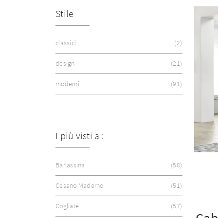
Stile
classici
2
design
21
moderni
91
I più visti a :
Barlassina
58
Cesano Maderno
51
Cogliate
57
Cab