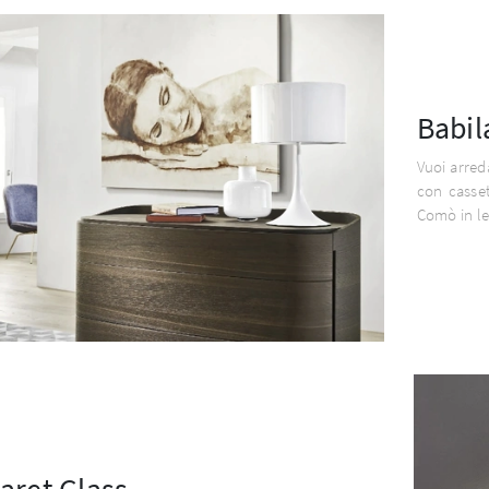
Babi
Vuoi arred
con casse
Comò in leg
aret Glass