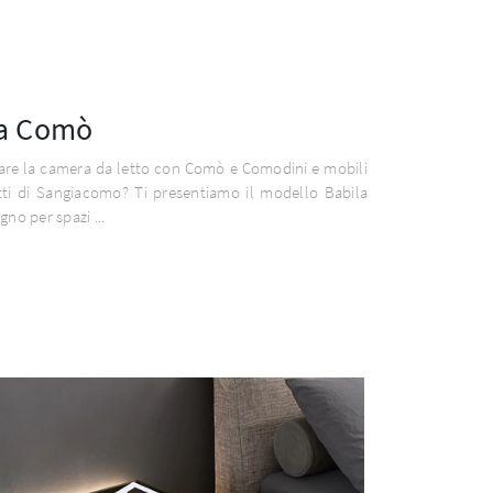
la Comò
are la camera da letto con Comò e Comodini e mobili
tti di Sangiacomo? Ti presentiamo il modello Babila
no per spazi ...