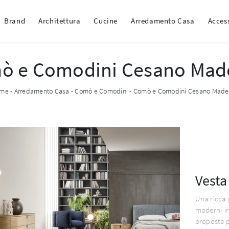
Brand
Architettura
Cucine
Arredamento Casa
Acces
ò e Comodini Cesano Mad
me
-
Arredamento Casa
-
Comò e Comodini
-
Comò e Comodini Cesano Made
Vesta
Una ricca 
moderni i
proposte p