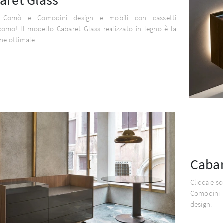
i Comò e Comodini design e mobili con cassetti
omo! Il modello Cabaret Glass realizzato in legno è la
ne ottimale.
Caba
Clicca e s
Comodini 
design.