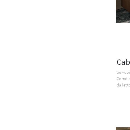
Cab
Se vuoi
Comò e
da lett