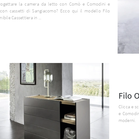
rogettare la camera da letto con Comò e Comodini e
 con cassetti di Sangiacomo? Ecco qui il modello Filo
bile Cassettiera in ...
Filo 
Clicca e s
e Comodin
moderni.