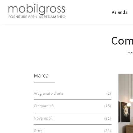
Azienda
Com
Ho
Marca
Artigianato d'arte
2
Cinquanta3
15
Novamobili
31
Orme
31