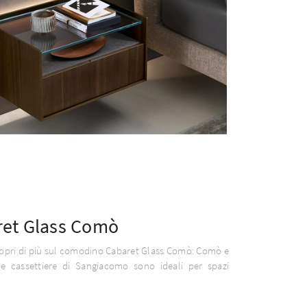
ret Glass Comò
copri di più sul comodino Cabaret Glass Comò: Comò e
e cassettiere di Sangiacomo sono ideali per spazi