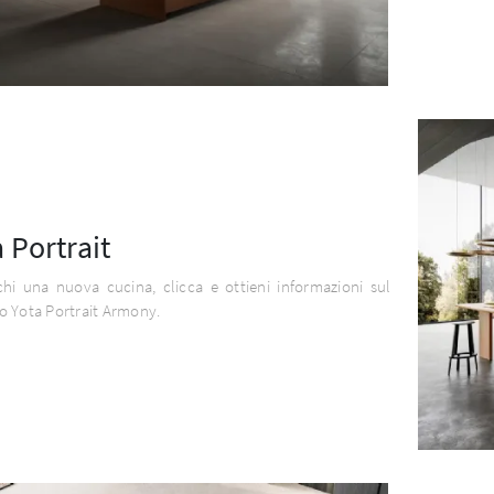
 Portrait
hi una nuova cucina, clicca e ottieni informazioni sul
o Yota Portrait Armony.