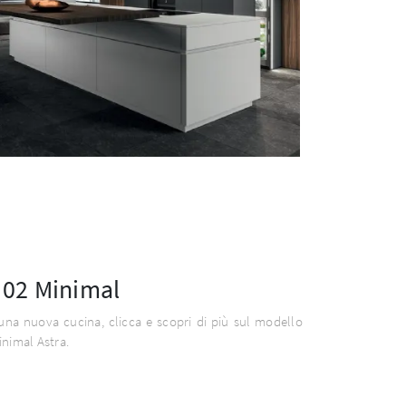
02 Minimal
una nuova cucina, clicca e scopri di più sul modello
nimal Astra.