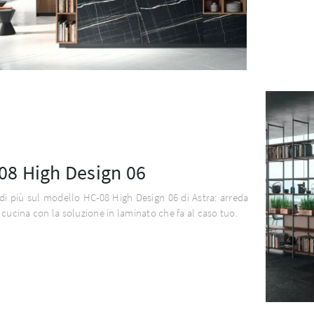
08 High Design 06
di più sul modello HC-08 High Design 06 di Astra: arreda
 cucina con la soluzione in laminato che fa al caso tuo.