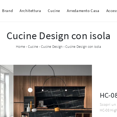
Brand
Architettura
Cucine
Arredamento Casa
Acces
Cucine Design con isola
Home
-
Cucine
-
Cucine Design
-
Cucine Design con isola
HC-08
Scopri un 
HC-08 High