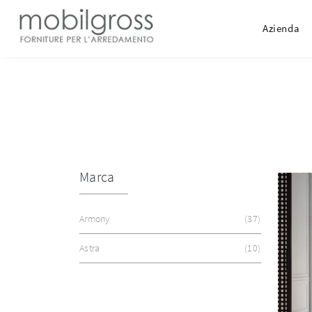
Azienda
Marca
Armony
37
Astra
10