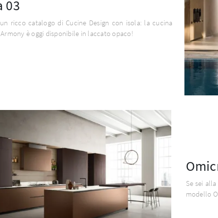
a 03
un ricco catalogo di Cucine Design con isola: la cucina
 Armony è oggi disponibile in laccato opaco!
Omic
Se sei alla
modello O