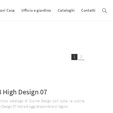
sori Casa
Ufficio e giardino
Cataloghi
Contatti
1
2
 High Design 07
ricco catalogo di Cucine Design con isola: la cucina
 Design 07 Astra è oggi disponibile in legno!