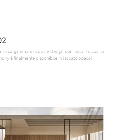
02
a ricca gamma di Cucine Design con isola: la cucina
mony è finalmente disponibile in laccato opaco!