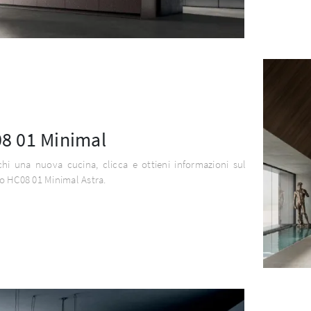
8 01 Minimal
hi una nuova cucina, clicca e ottieni informazioni sul
o HC08 01 Minimal Astra.