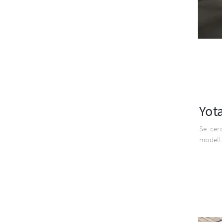
Yota
Se cerc
modell