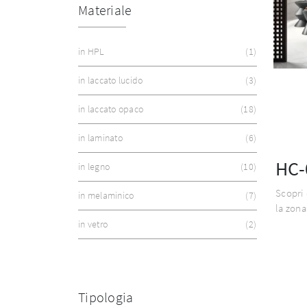
Materiale
in HPL
1
in laccato lucido
3
in laccato opaco
18
in laminato
6
HC-
in legno
10
Scopri 
in melaminico
7
la zona
in vetro
2
Tipologia