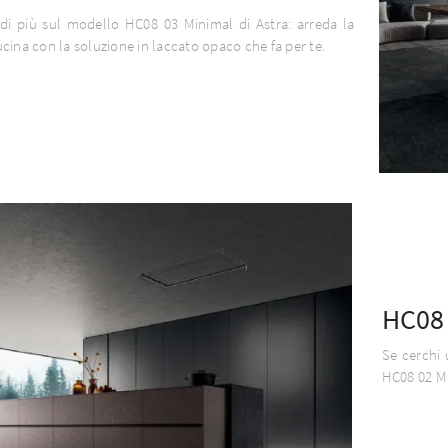
di più sul modello HC08 03 Minimal di Astra: arreda la
cina con la soluzione in laccato opaco che fa per te.
HC08 
Se cerchi 
HC08 02 Mi