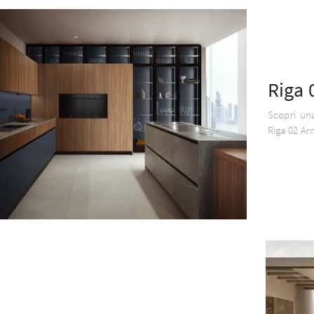
Riga 
Scopri un
Riga 02 Ar