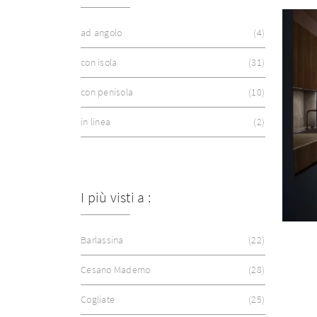
ad angolo
4
con isola
31
con penisola
10
in linea
2
I più visti a :
Barlassina
22
Cesano Maderno
28
Cogliate
25