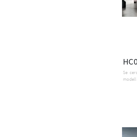
HC0
Se cerc
modell