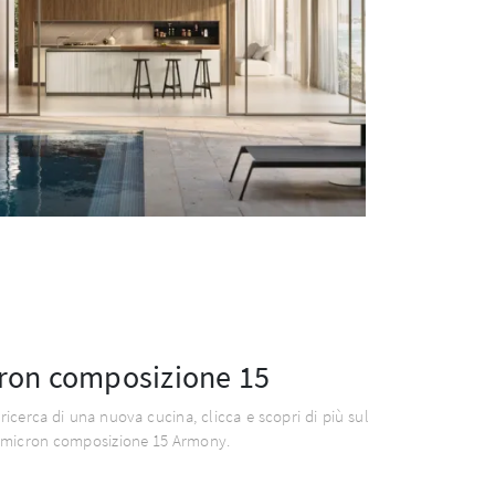
ron composizione 15
 ricerca di una nuova cucina, clicca e scopri di più sul
micron composizione 15 Armony.