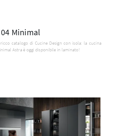
04 Minimal
ricco catalogo di Cucine Design con isola: la cucina
nimal Astra è oggi disponibile in laminato!