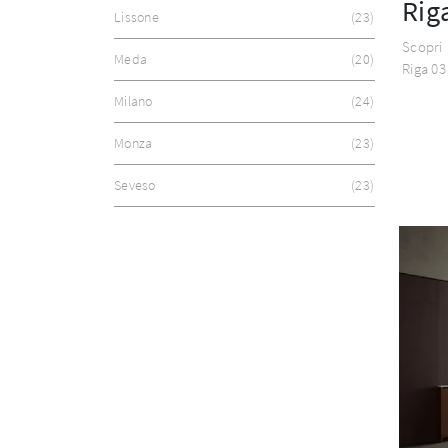
Rig
Lissone
23
Scopri 
Meda
20
Riga 03
Milano
24
Monza
23
Seveso
23