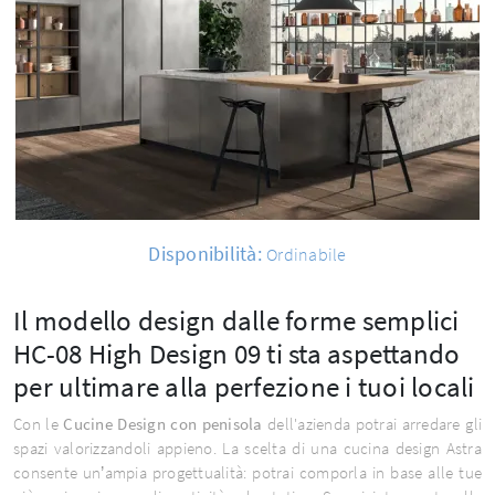
Disponibilità:
Ordinabile
Il modello design dalle forme semplici
HC-08 High Design 09 ti sta aspettando
per ultimare alla perfezione i tuoi locali
Con le
Cucine Design con penisola
dell'azienda potrai arredare gli
spazi valorizzandoli appieno. La scelta di una cucina design Astra
consente un’ampia progettualità: potrai comporla in base alle tue