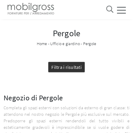
Pergole
Home
-
Ufficio e giardino
-
Pergole
Filtra i risultati
Negozio di Pergole
Completa gli spazi esterni con soluzioni da esterno di gran classe: ti
attendono nel nostro negozio le Pergole più esclusive sul mercato.
Predisporre gli spazi esterni rendendoli del tutto vivibili e
esteticamente gradevoli è imprescindibile se si vuole godere di