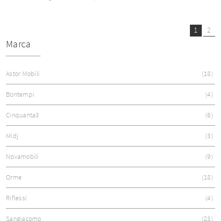
1
2
Marca
Astor Mobili
18
Bontempi
4
Cinquanta3
6
Midj
3
Novamobili
9
Orme
18
Riflessi
4
Sangiacomo
23