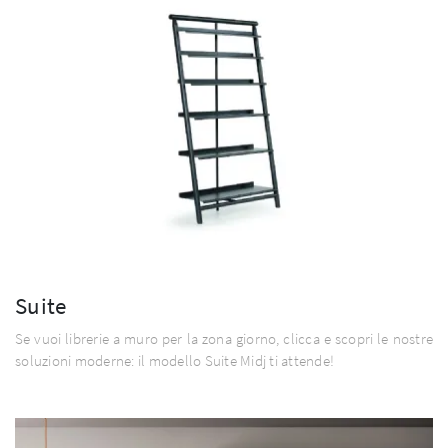
Suite
Se vuoi librerie a muro per la zona giorno, clicca e scopri le nostre
soluzioni moderne: il modello Suite Midj ti attende!