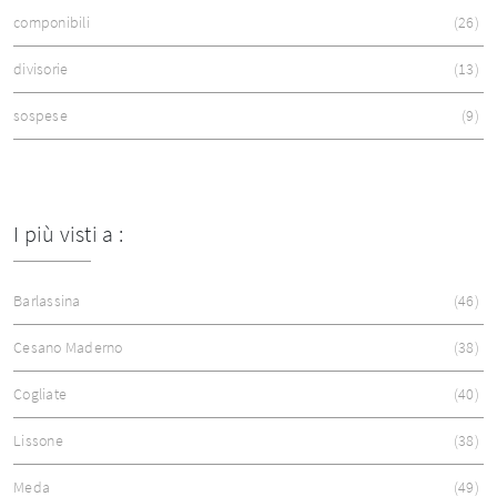
componibili
26
divisorie
13
sospese
9
I più visti a :
Barlassina
46
Cesano Maderno
38
Cogliate
40
Lissone
38
Meda
49