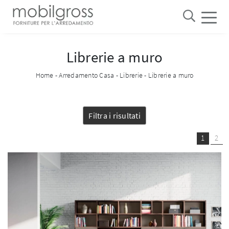
Librerie a muro
Home
-
Arredamento Casa
-
Librerie
-
Librerie a muro
Filtra i risultati
1
2