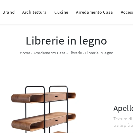
Brand
Architettura
Cucine
Arredamento Casa
Acces
Librerie in legno
Home
-
Arredamento Casa
-
Librerie
-
Librerie in legno
Apell
Texture di 
tra le più 