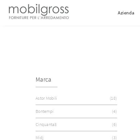
Azienda
Marca
Astor Mobili
18
Bontempi
4
Cinquanta3
6
Midj
3