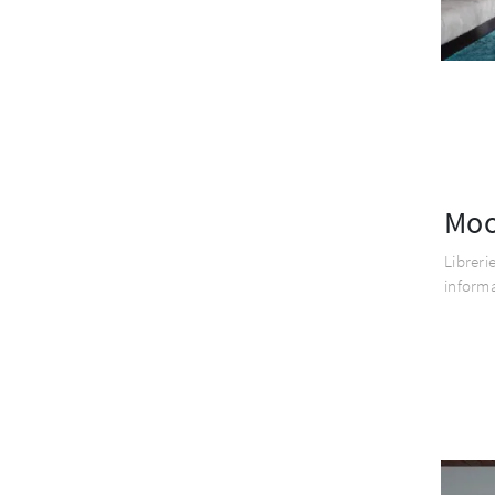
Moo
Libreri
informa