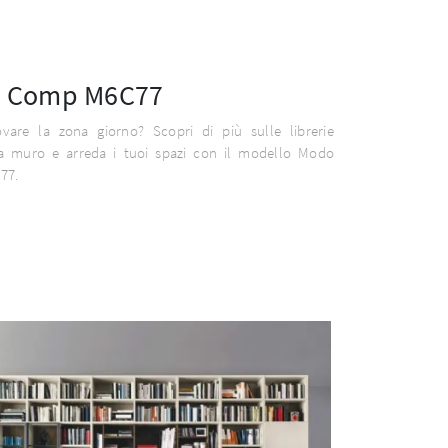
 Comp M6C77
ovare la zona giorno? Scopri di più sulle librerie
 muro e arreda i tuoi spazi con il modello Modo
77.