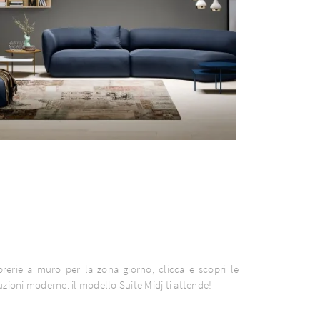
brerie a muro per la zona giorno, clicca e scopri le
uzioni moderne: il modello Suite Midj ti attende!