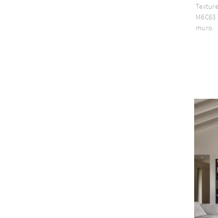
Texture
M6C63 
muro.