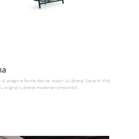
na
e di pregio e forme decise: scopri la libreria Siena di Midj
più originali Librerie moderne componibili.