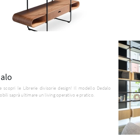
alo
e scopri le Librerie divisorie design! Il modello Dedalo
ili saprà ultimare un living operativo e pratico.