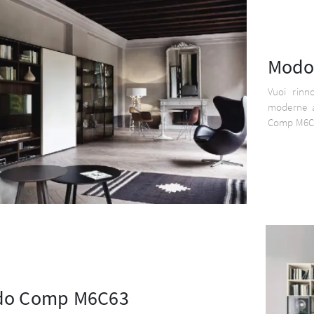
Modo
Vuoi rinn
moderne a
Comp M6C
o Comp M6C63