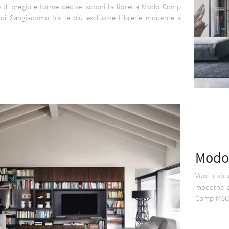
 di pregio e forme decise: scopri la libreria Modo Comp
di Sangiacomo tra le più esclusive Librerie moderne a
Modo
Vuoi ristr
moderne a
Comp M6C