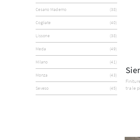
Cesano Maderno
38
Cogliate
40
Lissone
38
Meda
49
Milano
41
Sie
Monza
43
Finitur
tra le 
Seveso
45