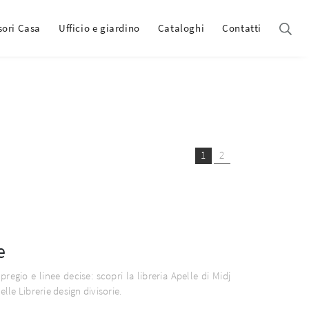
sori Casa
Ufficio e giardino
Cataloghi
Contatti
1
2
e
pregio e linee decise: scopri la libreria Apelle di Midj
belle Librerie design divisorie.