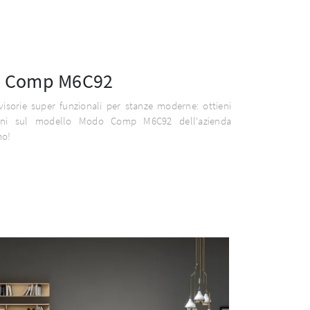
 Comp M6C92
ivisorie super funzionali per stanze moderne: ottieni
ioni sul modello Modo Comp M6C92 dell'azienda
mo!