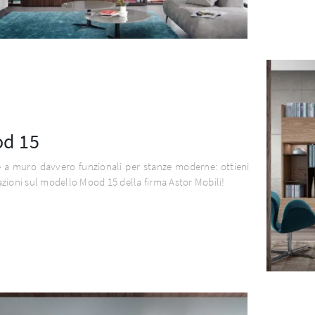
d 15
e a muro davvero funzionali per stanze moderne: ottieni
zioni sul modello Mood 15 della firma Astor Mobili!