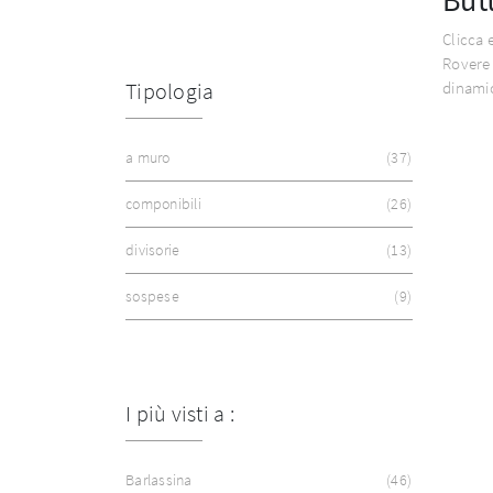
Clicca 
Rovere
dinami
Tipologia
a muro
37
componibili
26
divisorie
13
sospese
9
I più visti a :
Barlassina
46