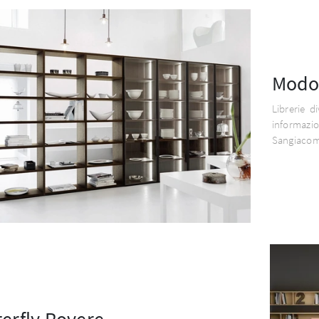
Modo
Librerie d
informaz
Sangiaco
terfly Rovere