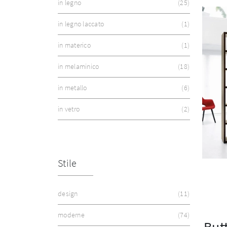
in legno
25
in legno laccato
1
in materico
1
in melaminico
18
in metallo
6
in vetro
2
Stile
design
11
moderne
74
But