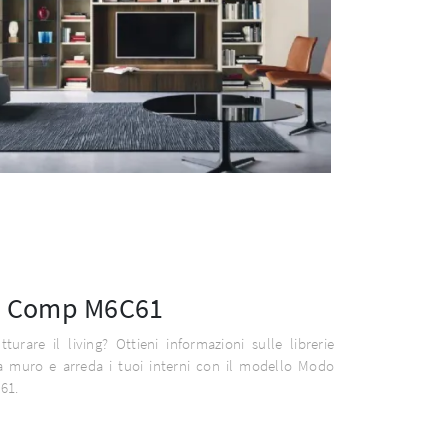
 Comp M6C61
utturare il living? Ottieni informazioni sulle librerie
 muro e arreda i tuoi interni con il modello Modo
61.