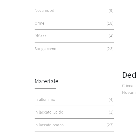
Novamobili
9
Orme
18
Riflessi
4
Sangiacomo
23
Ded
Materiale
Clicca 
Novamob
in alluminio
4
in laccato lucido
1
in laccato opaco
27