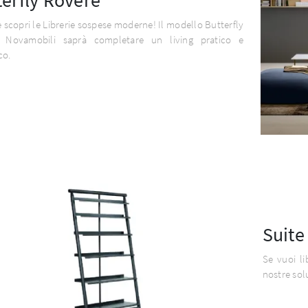
e scopri le Librerie sospese moderne! Il modello Butterfly
 Novamobili saprà completare un living pratico e
co.
Suite
Se vuoi li
nostre sol