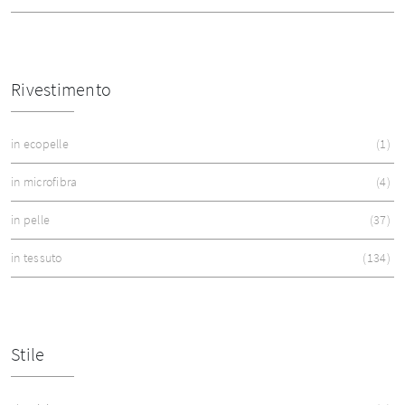
Rivestimento
in ecopelle
1
in microfibra
4
in pelle
37
in tessuto
134
Stile