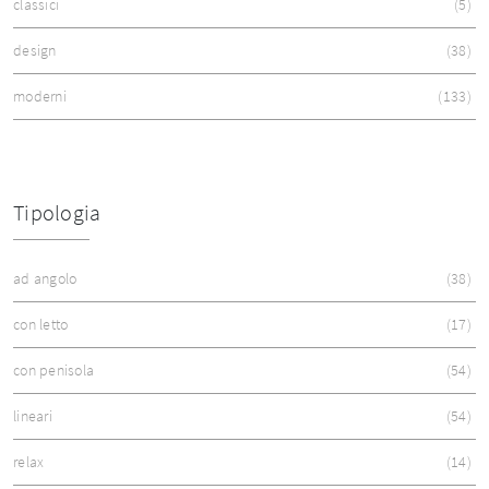
classici
5
design
38
moderni
133
Tipologia
ad angolo
38
con letto
17
con penisola
54
lineari
54
relax
14