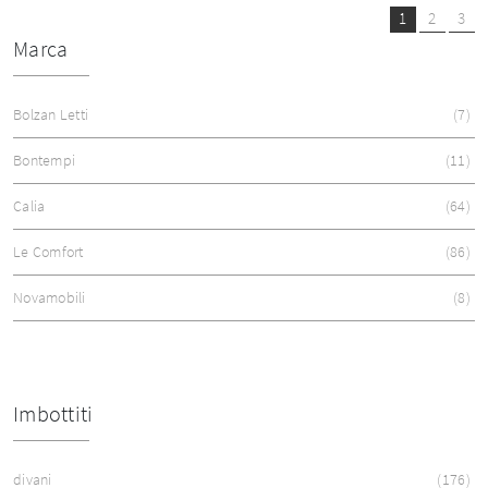
1
2
3
Marca
Bolzan Letti
7
Bontempi
11
Calia
64
Le Comfort
86
Novamobili
8
Imbottiti
divani
176