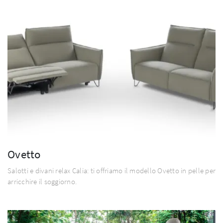
Ovetto
Salotti e divani relax Calia: ti offriamo il modello Ovetto in pelle per
arricchire il soggiorno.