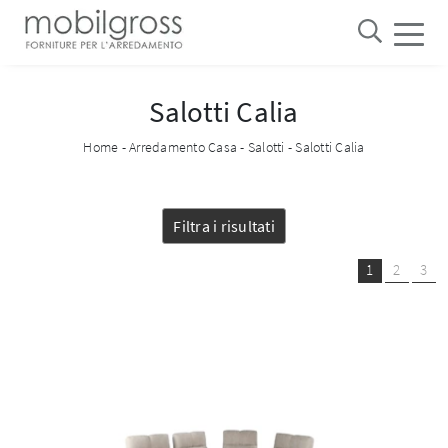
Salotti Calia
Home
-
Arredamento Casa
-
Salotti
-
Salotti Calia
Filtra i risultati
1
2
3