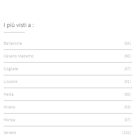
I più visti a :
Barlassina
84
Cesano Maderno
90
Cogliate
87
Lissone
91
Meda
80
Milano
83
Monza
87
Seveso
102