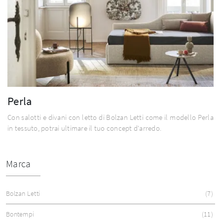
Perla
Con salotti e divani con letto di Bolzan Letti come il modello Perla
in tessuto, potrai ultimare il tuo concept d'arredo.
Marca
Bolzan Letti
7
Bontempi
11