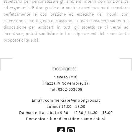
aspettano per personalizzare gli ambienti interni con funzionalità
ed ergonomia. Entra: grazie alla nostra esperienza puoi accostare
perfettamente le doti pratiche ed estetiche dei mobili, con
attenzione verso il gusto di ciascuno. I nostri consulenti saranno a
disposizione per assisterti in tutti gli aspetti: se ci verrai ad
incontrare, potrai soddisfare le tue esigenze estetiche con tante
proposte di qualità.
Seveso (MB)
Piazza IV Novembre, 17
Tel. 0362-503608
Email:
commerciale@mobilgross.it
Lunedì 14.30 - 18.00
Da martedì a sabato 9.30 – 12.30 / 14.30 – 18.00
Domenica e lunedì mattino siamo chiusi.