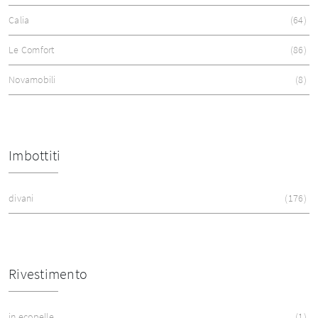
Calia
64
Le Comfort
86
Novamobili
8
Imbottiti
divani
176
Rivestimento
in ecopelle
1