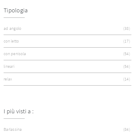
Tipologia
ad angolo
38
con letto
17
con penisola
54
lineari
54
relax
14
I più visti a :
Barlassina
84