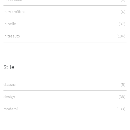
in microfibra
4
in pelle
37
in tessuto
134
Stile
classici
5
design
38
moderni
133