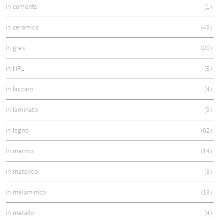
in cemento
1
in ceramica
49
in gres
20
in HPL
3
in laccato
4
in laminato
5
in legno
62
in marmo
14
in materico
3
in melaminico
13
in metallo
4