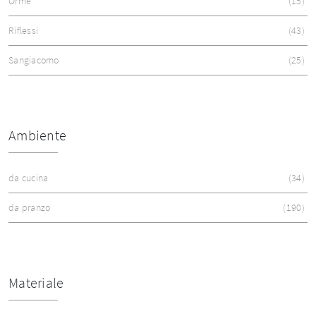
Orme
15
Riflessi
43
Sangiacomo
25
Ambiente
da cucina
34
da pranzo
190
Materiale