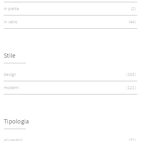
in pietra
2
in vetro
44
Stile
design
103
moderni
121
Tipologia
allungabili
72