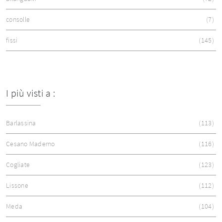
consolle
7
fissi
145
I più visti a :
Barlassina
113
Cesano Maderno
116
Cogliate
123
Lissone
112
Meda
104