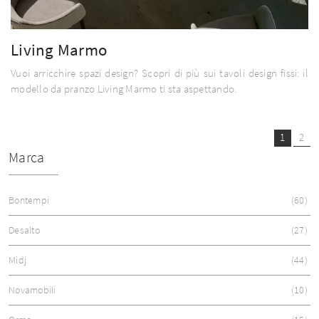
Living Marmo
Vuoi arricchire spazi design? Scopri di più sui tavoli design fissi: il
modello da pranzo Living Marmo ti sta aspettando.
1
2
Marca
Bontempi
60
Desalto
27
Midj
44
Novamobili
10