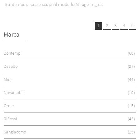
Bontempi: clicca e scopri il modello Mirage in gres.
1
2
3
4
5
Marca
Bontempi
60
Desalto
27
Midj
44
Novamobili
10
Orme
15
Riflessi
43
Sangiacomo
25