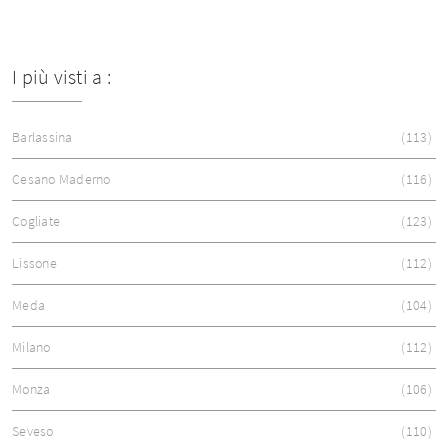
I più visti a :
Barlassina
113
Cesano Maderno
116
Cogliate
123
Lissone
112
Meda
104
Milano
112
Monza
106
Seveso
110