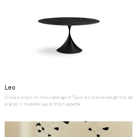
Leo
Clicca e scopri un ricco catalogo di Tavoli e Consolle design fissi da
pranzo! Il modello Leo di Midj ti aspetta.