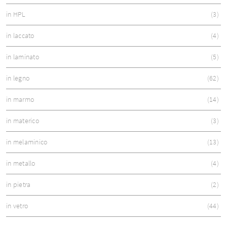
in HPL
3
in laccato
4
in laminato
5
in legno
62
in marmo
14
in materico
3
in melaminico
13
in metallo
4
in pietra
2
in vetro
44