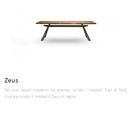
Zeus
Se vuoi tavoli moderni da pranzo, scopri i modelli fissi di Midj:
clicca e scopri il modello Zeus in legno.