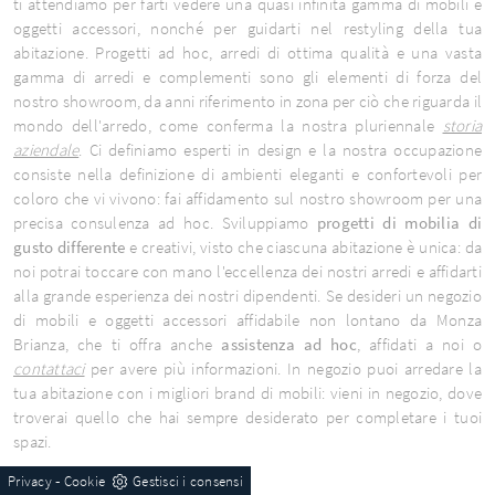
ti attendiamo per farti vedere una quasi infinita gamma di mobili e
oggetti accessori, nonché per guidarti nel restyling della tua
abitazione. Progetti ad hoc, arredi di ottima qualità e una vasta
gamma di arredi e complementi sono gli elementi di forza del
nostro showroom, da anni riferimento in zona per ciò che riguarda il
mondo dell'arredo, come conferma la nostra pluriennale
storia
aziendale
. Ci definiamo esperti in design e la nostra occupazione
consiste nella definizione di ambienti eleganti e confortevoli per
coloro che vi vivono: fai affidamento sul nostro showroom per una
precisa consulenza ad hoc. Sviluppiamo
progetti di mobilia di
gusto differente
e creativi, visto che ciascuna abitazione è unica: da
noi potrai toccare con mano l'eccellenza dei nostri arredi e affidarti
alla grande esperienza dei nostri dipendenti. Se desideri un negozio
di mobili e oggetti accessori affidabile non lontano da Monza
Brianza, che ti offra anche
assistenza ad hoc
, affidati a noi o
contattaci
per avere più informazioni. In negozio puoi arredare la
tua abitazione con i migliori brand di mobili: vieni in negozio, dove
troverai quello che hai sempre desiderato per completare i tuoi
spazi.
-
Privacy
Cookie
Gestisci i consensi