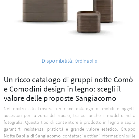
Disponibilità:
Ordinabile
Un ricco catalogo di gruppi notte Comò
e Comodini design in legno: scegli il
valore delle proposte Sangiacomo
Nel nostro sito troverai un ricco catalogo di mobili e oggetti
accessori per la zona del riposo, tra cui anche il modello nella
fotografia. Questo tipo di contenitore è prodotto in legno e saprà
garantirti resistenza, praticità e grande valore estetico.
Gruppo
Notte Babila di Sangiacomo
: contattaci e ottieni informazioni sulle