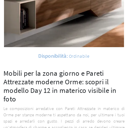
Disponibilità:
Ordinabile
Mobili per la zona giorno e Pareti
Attrezzate moderne Orme: scopri il
modello Day 12 in materico visibile in
foto
Le composizioni arredative con Pareti Attrezzate in materico di
Orme per stanze moderne ti aspettano da noi, per ultimare i tuoi
spazi e arredarli con gusto. I pezzi di arredo devono creare
un'atmosfera di charme e accoglienza in casa: se desideri ultimare