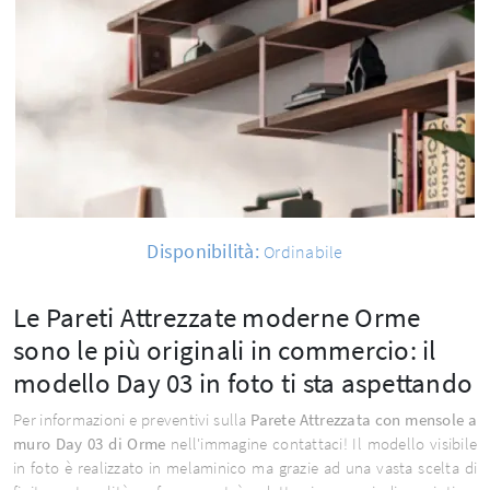
Disponibilità:
Ordinabile
Le Pareti Attrezzate moderne Orme
sono le più originali in commercio: il
modello Day 03 in foto ti sta aspettando
Per informazioni e preventivi sulla
Parete Attrezzata con mensole a
muro Day 03 di Orme
nell'immagine contattaci! Il modello visibile
in foto è realizzato in melaminico ma grazie ad una vasta scelta di