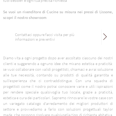
tuoi desideri e ogni tua precisa richiesta
Se vuoi un rivenditore di Cucine su misura nei pressi di Lissone,
scopri il nostro showroom
Contattaci oppure facci visita per più
informazioni e preventivi
Diamo vita a ogni progetto dopo aver ascoltato ciascuno dei nostri
clienti e suggerendo a ognuno idee che mixano estetica e praticità:
se vuoi collaborare con validi progettisti, chiamaci e avrai soluzione
alle tue necessità, contando su prodotti di qualità garantita e
sull'esperienza che ci contraddistingue. Con una squadra di
progettisti come il nostro potrai conoscere varie e utili ispirazioni
per rendere speciale qualsivoglia tuo locale, grazie a praticità,
estetica e cura dei particolari. Sapremo rinnovare le vostre case con
un variegato catalogo d'arredamento dei migliori produttori di
settore e provvediamo a farlo con soluzioni progettuali taylor
made, che possono risolvere qualsivoglia tipo di richiesta abitativa.