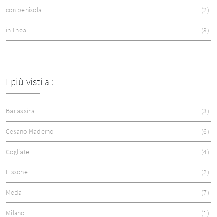
con penisola
2
in linea
3
I più visti a :
Barlassina
3
Cesano Maderno
6
Cogliate
4
Lissone
2
Meda
7
Milano
1