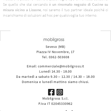
Se quello che stai cercando è
un rinomato negozio di Cucine su
misura vicino a Lissone
, noi saremo il tuo partner ideale poiché ci
incarichiamo di soluzioni ad hoc per qualsivoglia tuo interno.
Seveso (MB)
Piazza IV Novembre, 17
Tel. 0362-503608
Email:
commerciale@mobilgross.it
Lunedì 14.30 - 18.00
Da martedì a sabato 9.30 – 12.30 / 14.30 – 18.00
Domenica e lunedì mattino siamo chiusi.
Mobilgross S.r.l.
P.Iva IT 02045330962