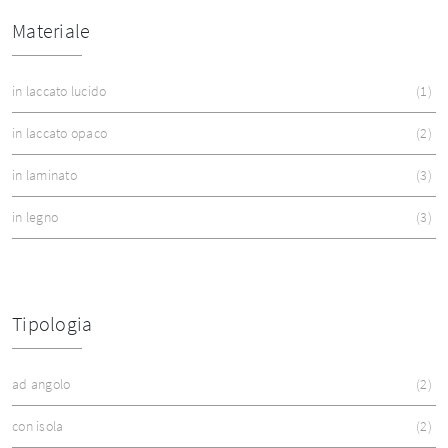
Materiale
in laccato lucido
1
in laccato opaco
2
in laminato
3
in legno
3
Tipologia
ad angolo
2
con isola
2