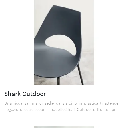
Shark Outdoor
Una ricca gamma di sedie da giardino in plastica ti attende in
negozio: clicca e scopri il modello Shark Outdoor di Bontempi.