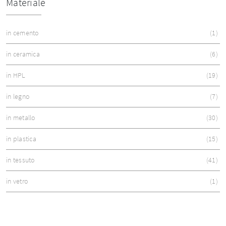
Materiale
in cemento
1
in ceramica
6
in HPL
19
in legno
7
in metallo
30
in plastica
15
in tessuto
41
in vetro
1