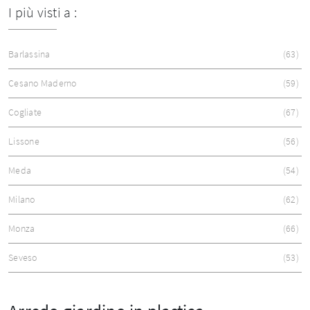
I più visti a :
Barlassina
63
Cesano Maderno
59
Cogliate
67
Lissone
56
Meda
54
Milano
62
Monza
66
Seveso
53