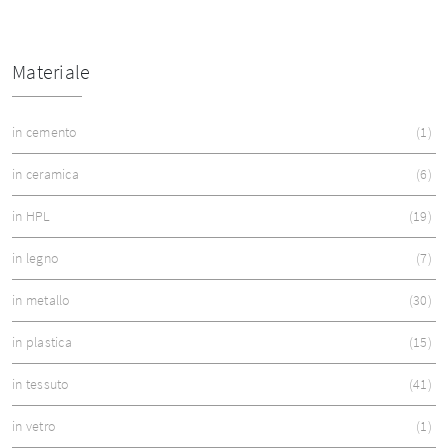
Materiale
in cemento
1
in ceramica
6
in HPL
19
in legno
7
in metallo
30
in plastica
15
in tessuto
41
in vetro
1