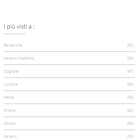
I più visti a :
Barlassina
63
Cesano Maderno
59
Cogliate
67
Lissone
56
Meda
54
Milano
62
Monza
66
Seveso
53