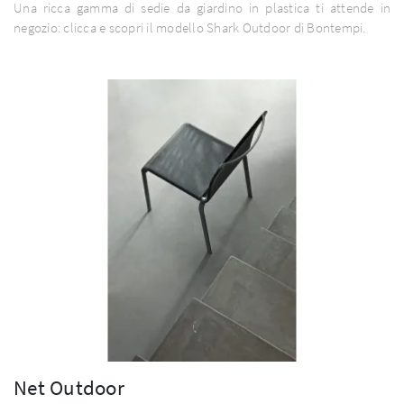
Una ricca gamma di sedie da giardino in plastica ti attende in
negozio: clicca e scopri il modello Shark Outdoor di Bontempi.
Net Outdoor