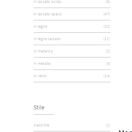
in laccato lucido
6
in laccato opaco
47
in legno
32
in legno laccato
11
in materico
2
in metallo
3
in vetro
14
Stile
classiche
1