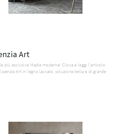
enzia Art
le più esclusive Madie moderne! Clicca e leggi l'articolo:
ssenzia Art in legno laccato, soluzione bella e di grande
.