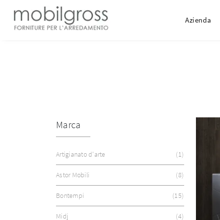
Azienda
Marca
Artigianato d'arte
1
Astor Mobili
8
Bontempi
15
Midj
4