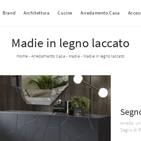
Brand
Architettura
Cucine
Arredamento Casa
Acces
Madie in legno laccato
Home
-
Arredamento Casa
-
Madie
-
Madie in legno laccato
Segn
Arreda un
Segno di Ri