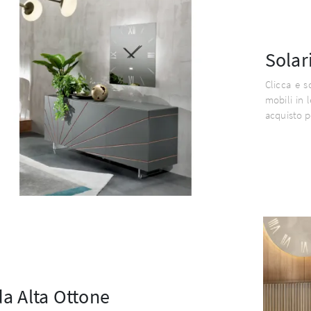
Solar
Clicca e s
mobili in 
acquisto p
a Alta Ottone