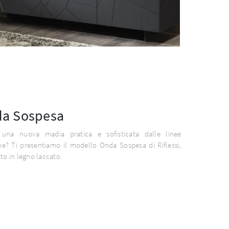
a Sospesa
 una nuova madia pratica e sofisticata dalle linee
e? Ti presentiamo il modello Onda Sospesa di Riflessi,
ato in legno laccato.