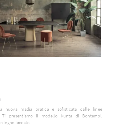
a
a nuova madia pratica e sofisticata dalle linee
 Ti presentiamo il modello Kunta di Bontempi,
in legno laccato.