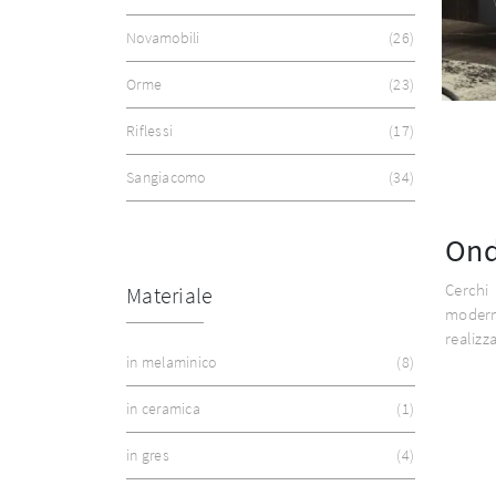
Novamobili
26
Orme
23
Riflessi
17
Sangiacomo
34
Ond
Cerchi
Materiale
modern
realizz
in melaminico
8
in ceramica
1
in gres
4