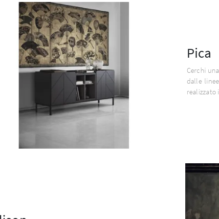
Pica
Cerchi un
dalle line
realizzato i