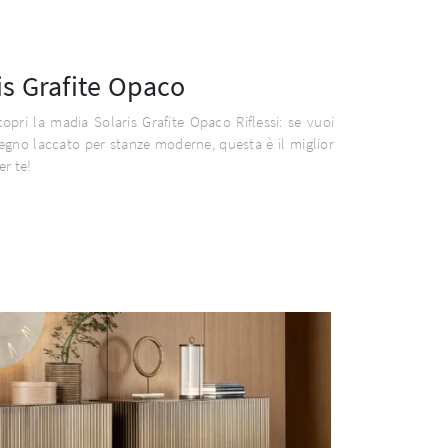
is Grafite Opaco
copri la madia Solaris Grafite Opaco Riflessi: se vuoi
legno laccato per stanze moderne, questa è il miglior
er te!