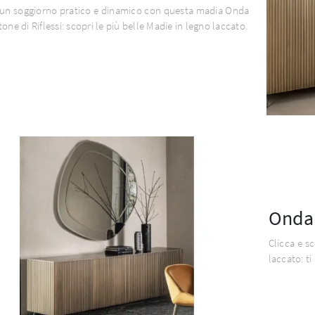
 un soggiorno pratico e dinamico con questa madia Onda
tone di Riflessi: scopri le più belle Madie in legno laccato.
Onda
Clicca e s
laccato: ti