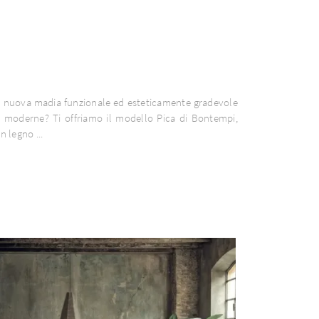
a nuova madia funzionale ed esteticamente gradevole
e moderne? Ti offriamo il modello Pica di Bontempi,
n legno ...