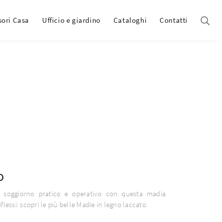
sori Casa
Ufficio e giardino
Cataloghi
Contatti
o
 soggiorno pratico e operativo con questa madia
flessi: scopri le più belle Madie in legno laccato.