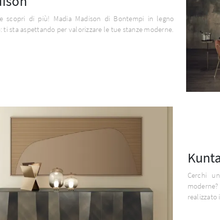
ison
 e scopri di più! Madia Madison di Bontempi in legno
: ti sta aspettando per valorizzare le tue stanze moderne.
Kunt
Cerchi un
moderne?
realizzato 