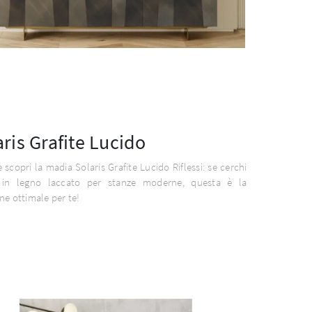
aris Grafite Lucido
e scopri la madia Solaris Grafite Lucido Riflessi: se cerchi
 in legno laccato per stanze moderne, questa è la
ne ottimale per te!