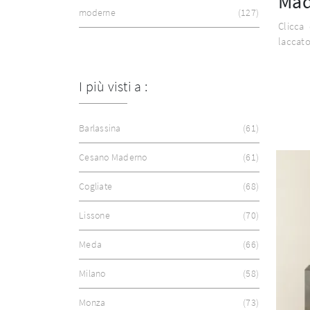
Mad
moderne
127
Clicca
laccato
I più visti a :
Barlassina
61
Cesano Maderno
61
Cogliate
68
Lissone
70
Meda
66
Milano
58
Monza
73