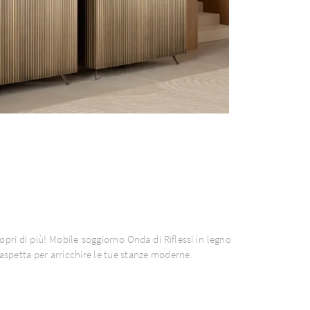
copri di più! Mobile soggiorno Onda di Riflessi in legno
 aspetta per arricchire le tue stanze moderne.