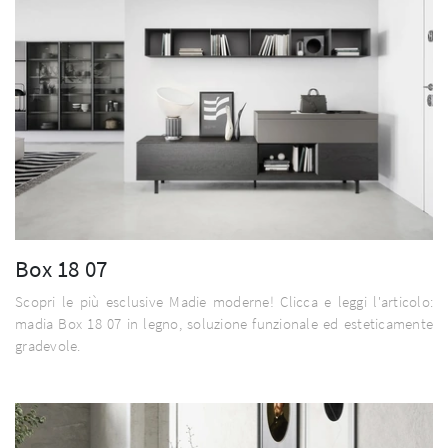
Box 18 07
Scopri le più esclusive Madie moderne! Clicca e leggi l'articolo:
madia Box 18 07 in legno, soluzione funzionale ed esteticamente
gradevole.