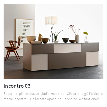
Incontro 03
Scopri le più esclusive Madie moderne! Clicca e leggi l'articolo:
madia Incontro 03 in laccato opaco, soluzione bella e funzionale.