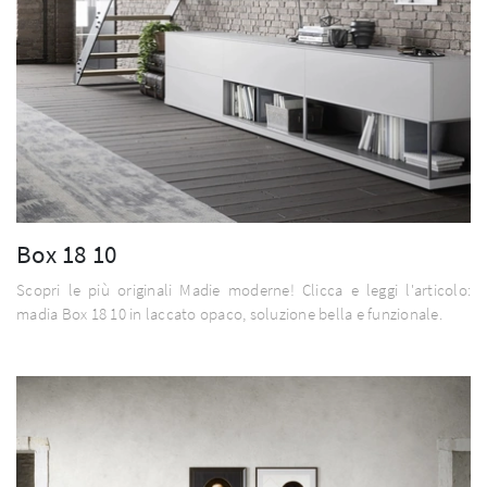
Box 18 10
Scopri le più originali Madie moderne! Clicca e leggi l'articolo:
madia Box 18 10 in laccato opaco, soluzione bella e funzionale.