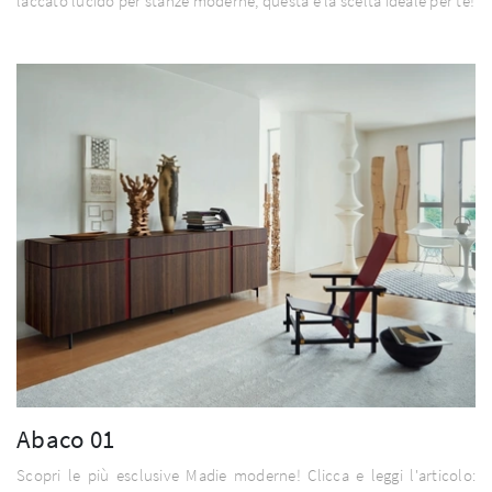
laccato lucido per stanze moderne, questa è la scelta ideale per te!
Abaco 01
Scopri le più esclusive Madie moderne! Clicca e leggi l'articolo: