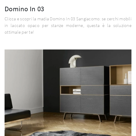
Domino In 03
Clicca e scopri la madia Domino In 03 Sangiacomo: se cerchi mobili
in laccato opaco per stanze moderne, questa è la soluzione
ottimale per te!