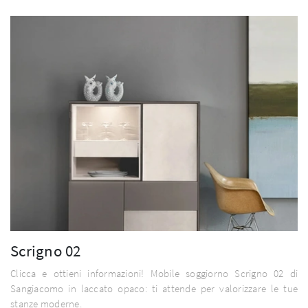
Scrigno 02
Clicca e ottieni informazioni! Mobile soggiorno Scrigno 02 di
Sangiacomo in laccato opaco: ti attende per valorizzare le tue
stanze moderne.