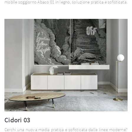
mobile soggiorno Abaco 01 in legno, soluzione pratica e sofisticata.
Cidori 03
Cerchi una nuova madia pratica e sofisticata dalle linee moderne?