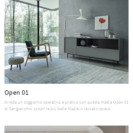
Open 01
Arreda un soggiorno operativo e pratico con questa madia Open 01
di Sangiacomo: scopri le più belle Madie in laccato opaco.