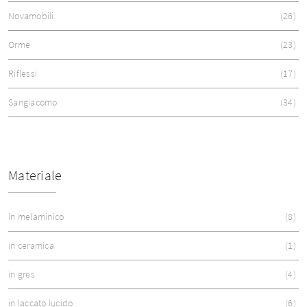
Novamobili
26
Orme
23
Riflessi
17
Sangiacomo
34
Materiale
in melaminico
8
in ceramica
1
in gres
4
in laccato lucido
6