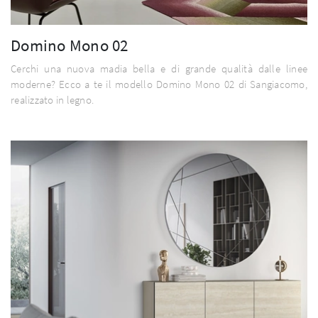
Domino Mono 02
Cerchi una nuova madia bella e di grande qualità dalle linee
moderne? Ecco a te il modello Domino Mono 02 di Sangiacomo,
realizzato in legno.