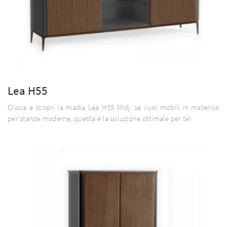
Lea H55
Clicca e scopri la madia Lea H55 Midj: se vuoi mobili in materico
per stanze moderne, questa è la soluzione ottimale per te!