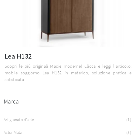
Lea H132
Scopri le più originali Madie moderne! Clicca e leggi l'articolo:
mobile soggiorno Lea H132 in materico, soluzione pratica e
sofisticata.
Marca
Artigianato d'arte
1
Astor Mobili
8