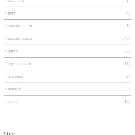
in ceramica
1
in gres
4
in laccato lucido
6
in laccato opaco
47
in legno
32
in legno laccato
11
in materico
2
in metallo
3
in vetro
14
Stile