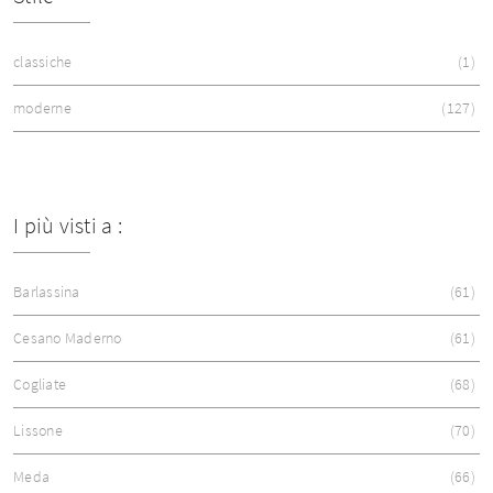
classiche
1
moderne
127
I più visti a :
Barlassina
61
Cesano Maderno
61
Cogliate
68
Lissone
70
Meda
66