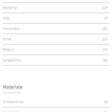
Bontempi
15
Midj
4
Novamobili
26
Orme
23
Riflessi
17
Sangiacomo
34
Materiale
in melaminico
8