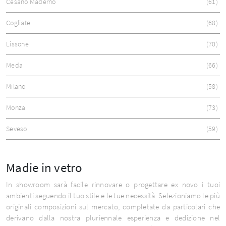
Cesano Maderno
61
Cogliate
68
Lissone
70
Meda
66
Milano
58
Monza
73
Seveso
59
Madie in vetro
In showroom sarà facile rinnovare o progettare ex novo i tuoi
ambienti seguendo il tuo stile e le tue necessità. Selezioniamo le più
originali composizioni sul mercato, completate da particolari che
derivano dalla nostra pluriennale esperienza e dedizione nel