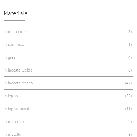
Materiale
in melaminico
8
in ceramica
1
in gres
4
in laccato lucido
6
in laccato opaco
47
in legno
32
in legno laccato
11
in materico
2
in metallo
3