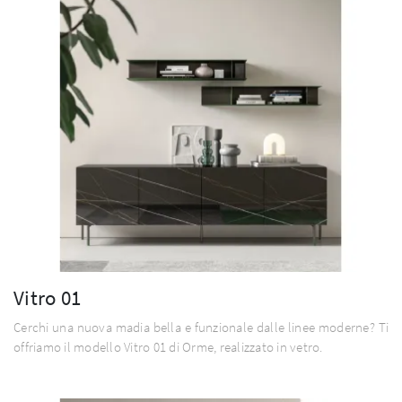
Vitro 01
Cerchi una nuova madia bella e funzionale dalle linee moderne? Ti
offriamo il modello Vitro 01 di Orme, realizzato in vetro.