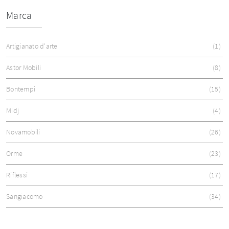
Marca
Artigianato d'arte
1
Astor Mobili
8
Bontempi
15
Midj
4
Novamobili
26
Orme
23
Riflessi
17
Sangiacomo
34