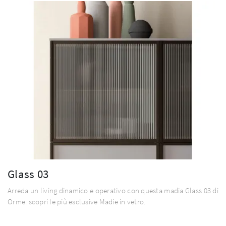
Glass 03
Arreda un living dinamico e operativo con questa madia Glass 03 di
Orme: scopri le più esclusive Madie in vetro.