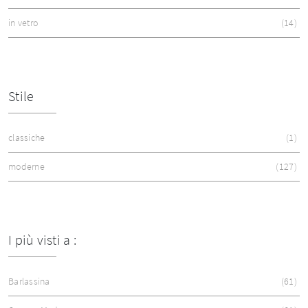
in vetro
14
Stile
classiche
1
moderne
127
I più visti a :
Barlassina
61