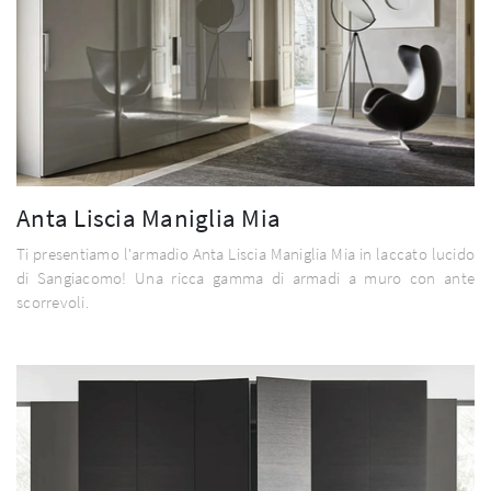
Anta Liscia Maniglia Mia
Ti presentiamo l'armadio Anta Liscia Maniglia Mia in laccato lucido
di Sangiacomo! Una ricca gamma di armadi a muro con ante
scorrevoli.