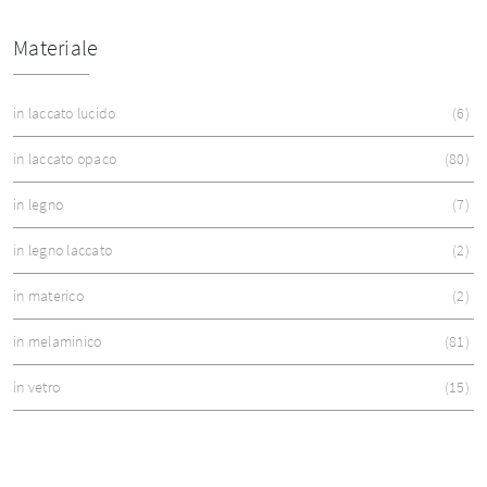
Materiale
in laccato lucido
6
in laccato opaco
80
in legno
7
in legno laccato
2
in materico
2
in melaminico
81
in vetro
15