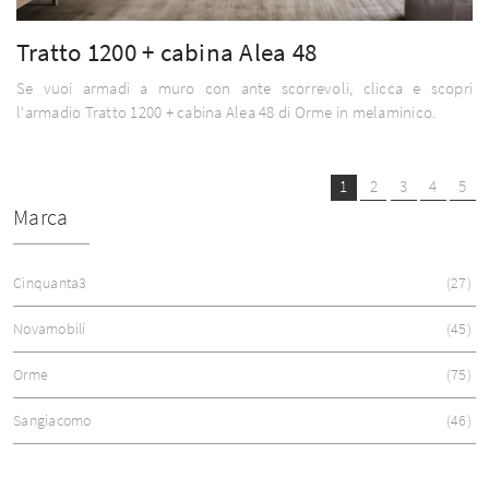
Tratto 1200 + cabina Alea 48
Se vuoi armadi a muro con ante scorrevoli, clicca e scopri
l'armadio Tratto 1200 + cabina Alea 48 di Orme in melaminico.
1
2
3
4
5
Marca
Cinquanta3
27
Novamobili
45
Orme
75
Sangiacomo
46