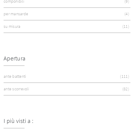
componibili
9
per mansarde
4
su misura
11
Apertura
ante battenti
111
ante scorrevoli
82
I più visti a :