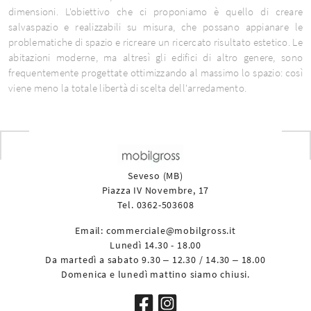
dimensioni. L'obiettivo che ci proponiamo è quello di creare
salvaspazio e realizzabili su misura, che possano appianare le
problematiche di spazio e ricreare un ricercato risultato estetico. Le
abitazioni moderne, ma altresì gli edifici di altro genere, sono
frequentemente progettate ottimizzando al massimo lo spazio: così
viene meno la totale libertà di scelta dell'arredamento.
Seveso (MB)
Piazza IV Novembre, 17
Tel. 0362-503608
Email:
commerciale@mobilgross.it
Lunedì 14.30 - 18.00
Da martedì a sabato 9.30 – 12.30 / 14.30 – 18.00
Domenica e lunedì mattino siamo chiusi.