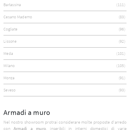
Barlassina
111
Cesano Maderno
83
Cogliate
96
Lissone
92
Meda
101
Milano
105
Monza
91
Seveso
93
Armadi a muro
Nel nostro showroom protrai considerare molte proposte d'arredo
con
Armadi
a muro
, inseribili in interni domestici di varie