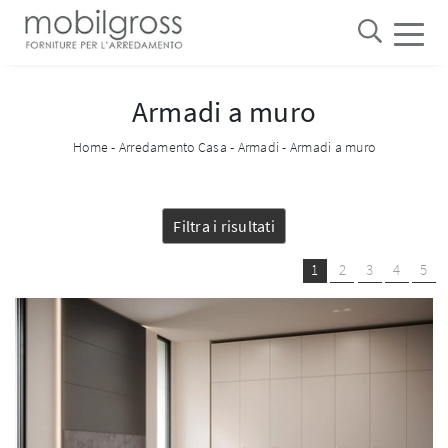
Armadi a muro
Home
-
Arredamento Casa
-
Armadi
-
Armadi a muro
Filtra i risultati
1
2
3
4
5