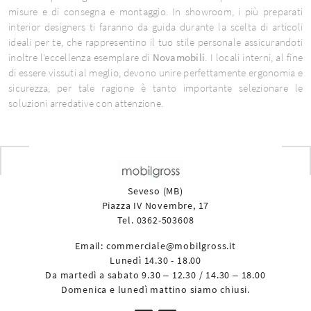
misure e di consegna e montaggio. In showroom, i più preparati
interior designers ti faranno da guida durante la scelta di articoli
ideali per te, che rappresentino il tuo stile personale assicurandoti
inoltre l'eccellenza esemplare di
Novamobili
. I locali interni, al fine
di essere vissuti al meglio, devono unire perfettamente ergonomia e
sicurezza, per tale ragione è tanto importante selezionare le
soluzioni arredative con attenzione.
Seveso (MB)
Piazza IV Novembre, 17
Tel. 0362-503608
Email:
commerciale@mobilgross.it
Lunedì 14.30 - 18.00
Da martedì a sabato 9.30 – 12.30 / 14.30 – 18.00
Domenica e lunedì mattino siamo chiusi.