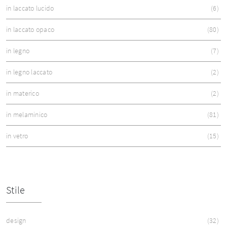
in laccato lucido
6
in laccato opaco
80
in legno
7
in legno laccato
2
in materico
2
in melaminico
81
in vetro
15
Stile
design
32