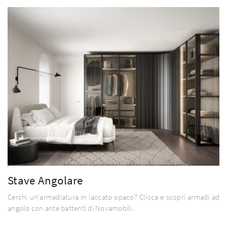
Stave Angolare
Cerchi un'armadiatura in laccato opaco? Clicca e scopri armadi ad
angolo con ante battenti di Novamobili.