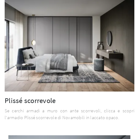
Plissé scorrevole
Se cerchi armadi a muro con ante scorrevoli, clicca e scopri
l'armadio Plissé scorrevole di Novamobili in laccato opaco.