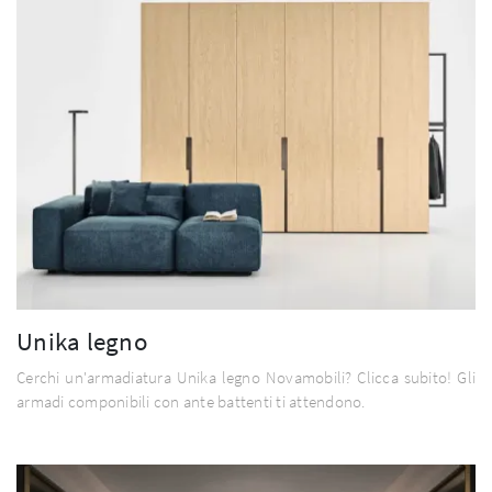
Unika legno
Cerchi un'armadiatura Unika legno Novamobili? Clicca subito! Gli
armadi componibili con ante battenti ti attendono.