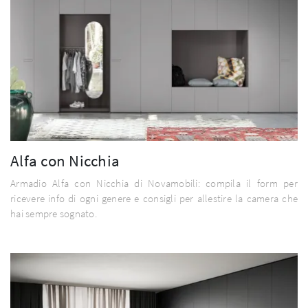
Alfa con Nicchia
Armadio Alfa con Nicchia di Novamobili: compila il form per
ricevere info di ogni genere e consigli per allestire la camera che
hai sempre sognato.