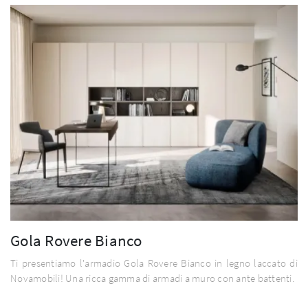
Gola Rovere Bianco
Ti presentiamo l'armadio Gola Rovere Bianco in legno laccato di
Novamobili! Una ricca gamma di armadi a muro con ante battenti.