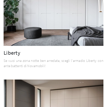
Liberty
Se vuoi una zona notte ben arredata, scegli l'armadio Liberty con
ante battenti di Novamobili!