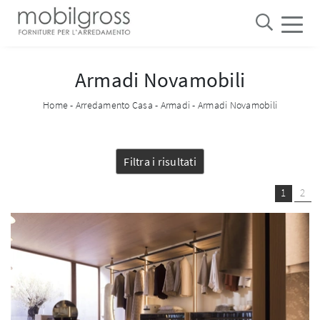
Armadi Novamobili
Home
-
Arredamento Casa
-
Armadi
-
Armadi Novamobili
Filtra i risultati
1
2