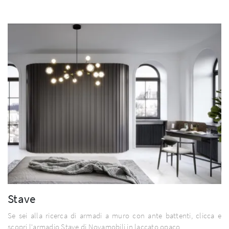
Stave
Se sei alla ricerca di armadi a muro con ante battenti, clicca e
scopri l'armadio Stave di Novamobili in laccato opaco.