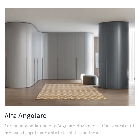
Alfa Angolare
Cerchi un guardaroba Alfa Angolare Novamobili? Clicca subito! Gli
armadi ad angolo con ante battenti ti aspettano.