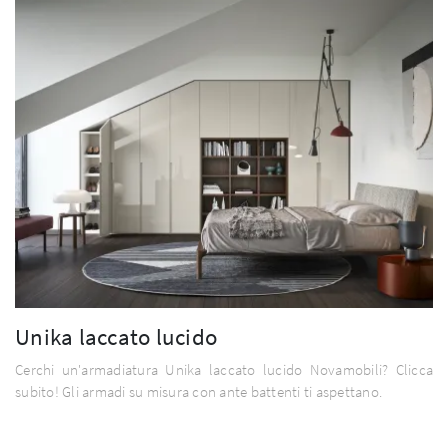
Unika laccato lucido
Cerchi un'armadiatura Unika laccato lucido Novamobili? Clicca
subito! Gli armadi su misura con ante battenti ti aspettano.