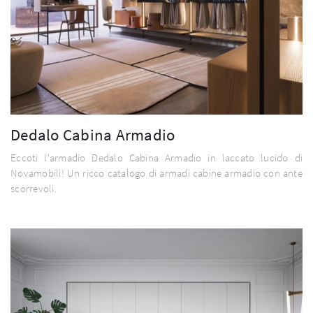
Dedalo Cabina Armadio
Eccoti l'armadio Dedalo Cabina Armadio in laccato lucido di
Novamobili! Un ricco catalogo di armadi cabine armadio con ante
scorrevoli.