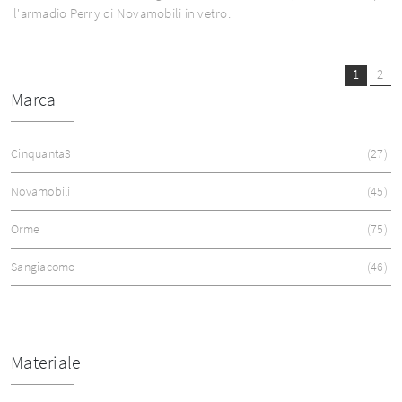
l'armadio Perry di Novamobili in vetro.
1
2
Marca
Cinquanta3
27
Novamobili
45
Orme
75
Sangiacomo
46
Materiale