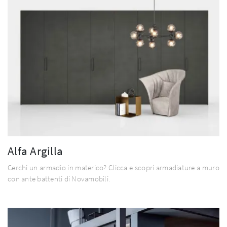
Alfa Argilla
Cerchi un armadio in materico? Clicca e scopri armadiature a muro
con ante battenti di Novamobili.