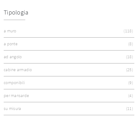
Tipologia
a muro
118
a ponte
8
ad angolo
18
cabine armadio
25
componibili
9
per mansarde
4
su misura
11