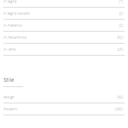
in legno
7
in legno laccato
2
in materico
2
in melaminico
81
in vetro
15
Stile
design
32
moderni
161