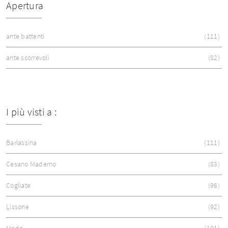
Apertura
ante battenti
111
ante scorrevoli
82
I più visti a :
Barlassina
111
Cesano Maderno
83
Cogliate
96
Lissone
92
Meda
101