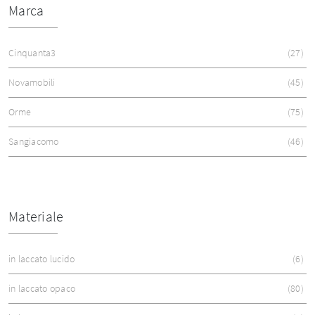
Marca
Cinquanta3
27
Novamobili
45
Orme
75
Sangiacomo
46
Materiale
in laccato lucido
6
in laccato opaco
80