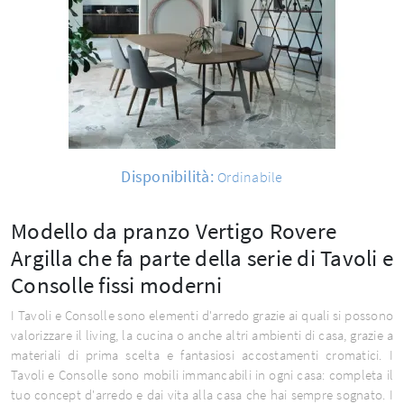
Disponibilità:
Ordinabile
Modello da pranzo Vertigo Rovere
Argilla che fa parte della serie di Tavoli e
Consolle fissi moderni
I Tavoli e Consolle sono elementi d'arredo grazie ai quali si possono
valorizzare il living, la cucina o anche altri ambienti di casa, grazie a
materiali di prima scelta e fantasiosi accostamenti cromatici. I
Tavoli e Consolle sono mobili immancabili in ogni casa: completa il
tuo concept d'arredo e dai vita alla casa che hai sempre sognato. I