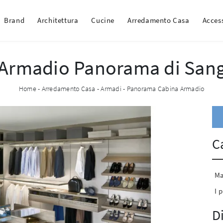
Brand
Architettura
Cucine
Arredamento Casa
Acces
 Armadio Panorama di San
Home
-
Arredamento Casa
-
Armadi
-
Panorama Cabina Armadio
C
Ma
I p
D