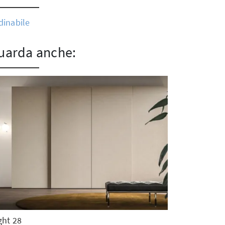
dinabile
uarda anche:
ght 28