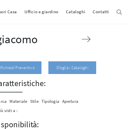
sori Casa
Ufficio e giardino
Cataloghi
Contatti
giacomo
Richiedi Preventivo
Sfoglia i Cataloghi
aratteristiche:
rca
Materiale
Stile
Tipologia
Apertura
iù visti a :
isponibilità: