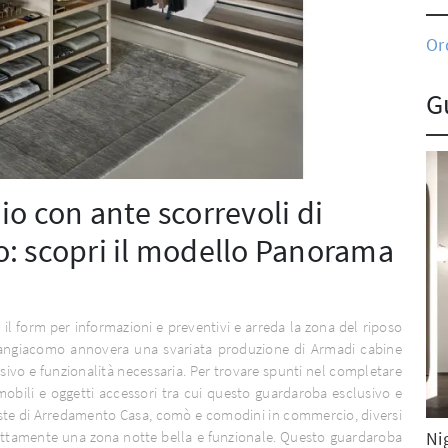
Or
G
o con ante scorrevoli di
: scopri il modello Panorama
 il form per informazioni e preventivi e arreda la zona del riposo
Sangiacomo annovera una svariata produzione di Armadi cabine
sivo e funzionalità necessaria. Per trovare spunti nel completare
mobili e oggetti accessori tra cui questo guardaroba esclusivo e
poste di Arredamento Casa, comò e comodini in commercio, diversi
Ni
fettamente una zona notte bella e funzionale. Questo guardaroba