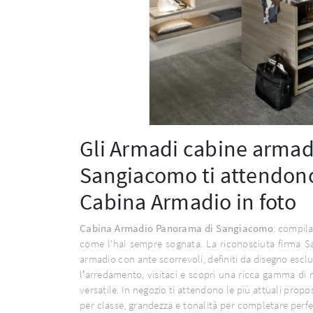
Gli Armadi cabine armadi
Sangiacomo ti attendono
Cabina Armadio in foto
Cabina Armadio Panorama di Sangiacomo
: compila
come l'hai sempre sognata. La riconosciuta firma 
armadio con ante scorrevoli, definiti da disegno esclu
l’arredamento, visitaci e scopri una ricca gamma di 
versatile. In negozio ti attendono le più attuali pro
per classe, grandezza e tonalità per completare per