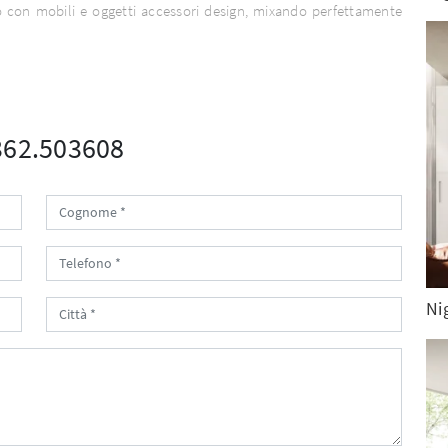
o con mobili e oggetti accessori design, mixando perfettamente
0362.503608
Ni